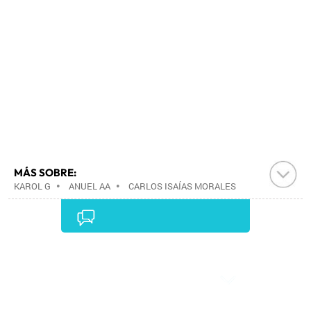
MÁS SOBRE:
KAROL G
•
ANUEL AA
•
CARLOS ISAÍAS MORALES
WILLIAMS "SECH"
•
Comentarios