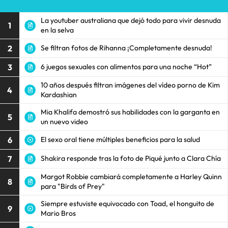
La youtuber australiana que dejó todo para vivir desnuda
1
en la selva
2
Se filtran fotos de Rihanna ¡Completamente desnuda!
3
6 juegos sexuales con alimentos para una noche “Hot”
10 años después filtran imágenes del vídeo porno de Kim
4
Kardashian
Mia Khalifa demostró sus habilidades con la garganta en
5
un nuevo video
6
El sexo oral tiene múltiples beneficios para la salud
7
Shakira responde tras la foto de Piqué junto a Clara Chía
Margot Robbie cambiará completamente a Harley Quinn
8
para "Birds of Prey"
Siempre estuviste equivocado con Toad, el honguito de
9
Mario Bros