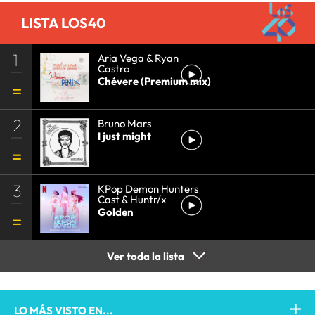
LISTA LOS40
1
Aria Vega & Ryan
Castro
Chévere (Premium mix)
2
Bruno Mars
I just might
3
KPop Demon Hunters
Cast & Huntr/x
Golden
Ver toda la lista
LO MÁS VISTO EN...