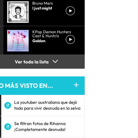
Bruno Mars
I just might
KPop Demon Hunters
Cast & Huntr/x
Golden
Ver toda la lista
O MÁS VISTO EN...
La youtuber australiana que dejó
todo para vivir desnuda en la selva
Se filtran fotos de Rihanna
¡Completamente desnuda!