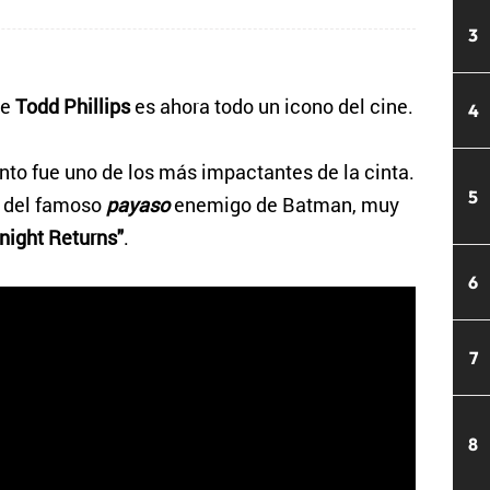
3
de
Todd Phillips
es ahora todo un icono del cine.
4
o fue uno de los más impactantes de la cinta.
5
 del famoso
payaso
enemigo de Batman, muy
night Returns"
.
6
7
8