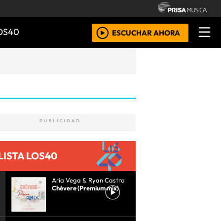
OS40
ESCUCHAR AHORA
LISTA LOS40
Aria Vega & Ryan Castro
Chévere (Premium mix)