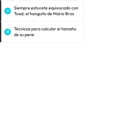
Siempre estuviste equivocado con
Toad, el honguito de Mario Bros
Técnicas para calcular el tamaño
de su pene