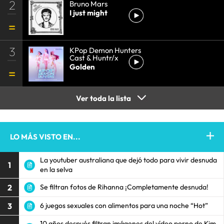
2
Bruno Mars
I just might
3
KPop Demon Hunters
Cast & Huntr/x
Golden
Ver toda la lista
LO MÁS VISTO EN...
La youtuber australiana que dejó todo para vivir desnuda
1
en la selva
2
Se filtran fotos de Rihanna ¡Completamente desnuda!
3
6 juegos sexuales con alimentos para una noche “Hot”
10 años después filtran imágenes del vídeo porno de Kim