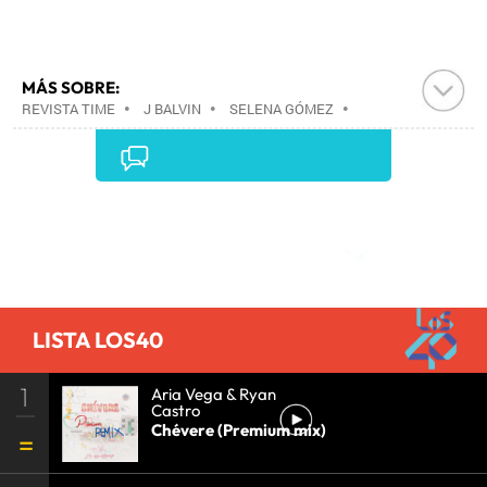
MÁS SOBRE:
REVISTA TIME
•
J BALVIN
•
SELENA GÓMEZ
•
THE WEEKND
•
DONALD TRUMP
•
JAIR
BOLSONARO
•
PRENSA
•
MEDIOS COMUNICACIÓN
•
COMUNICACIÓN
•
Comentarios
LISTA LOS40
1
Aria Vega & Ryan
Castro
Chévere (Premium mix)