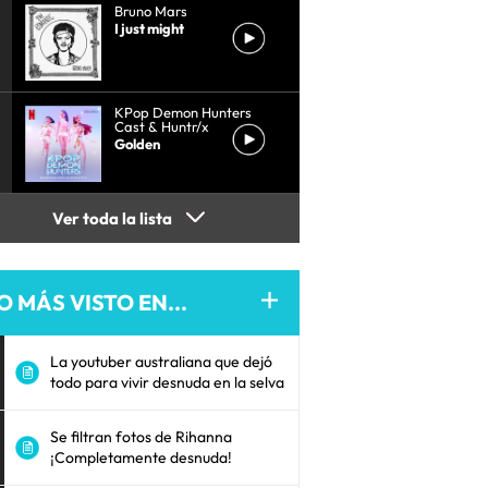
Bruno Mars
I just might
KPop Demon Hunters
Cast & Huntr/x
Golden
Ver toda la lista
O MÁS VISTO EN...
La youtuber australiana que dejó
todo para vivir desnuda en la selva
Se filtran fotos de Rihanna
¡Completamente desnuda!