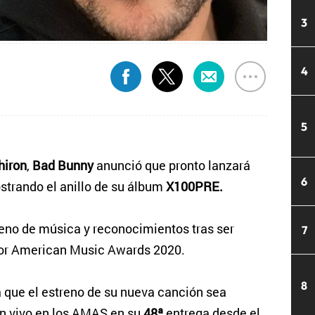
3
4
5
hiron
,
Bad Bunny
anunció que pronto lanzará
6
ostrando el anillo de su álbum
X100PRE.
lleno de música y reconocimientos tras ser
7
or American Music Awards 2020.
8
 que el estreno de su nueva canción sea
 vivo en los AMAS en su
48ª
entrega desde el