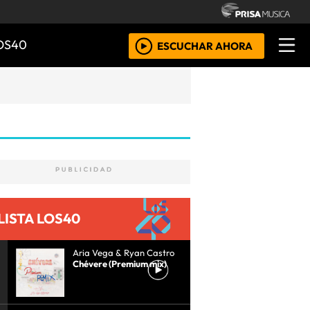
OS40
ESCUCHAR AHORA
LISTA LOS40
Aria Vega & Ryan Castro
Chévere (Premium mix)