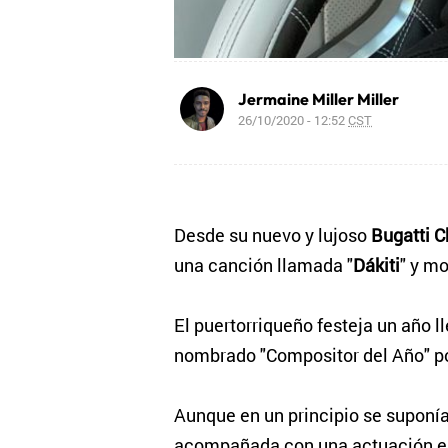
Jermaine Miller Miller
26/10/2020 - 12:52
CST
Desde su nuevo y lujoso
Bugatti C
una canción llamada "
Dákiti
" y m
El puertorriqueño festeja un año 
nombrado "Compositor del Año" p
Aunque en un principio se suponía
acompañada con una actuación en