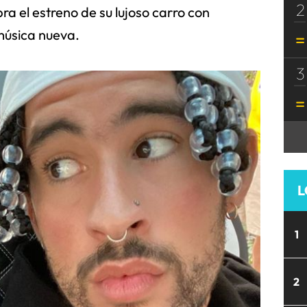
2
ra el estreno de su lujoso carro con
úsica nueva.
3
L
1
2