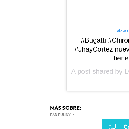
View t
#Bugatti #Chiro
#JhayCortez nuev
tiene
A post shared by
L
MÁS SOBRE:
BAD BUNNY
•
Co