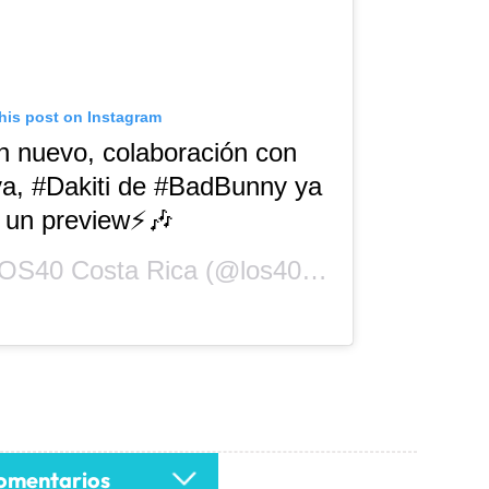
his post on Instagram
n nuevo, colaboración con
a, #Dakiti de #BadBunny ya
 un preview⚡️🎶
OS40 Costa Rica
(@los40cr) on
Oct 28, 2020 a
mentarios