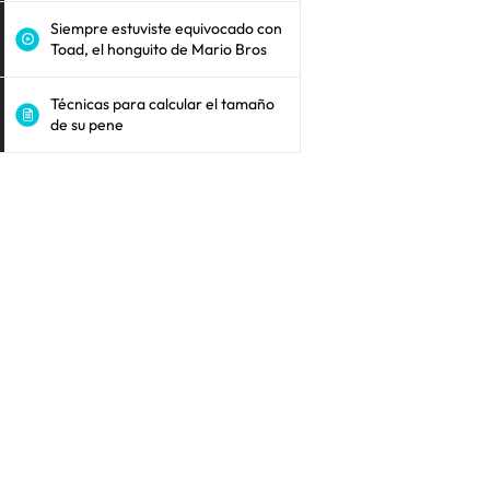
Siempre estuviste equivocado con
Toad, el honguito de Mario Bros
Técnicas para calcular el tamaño
de su pene