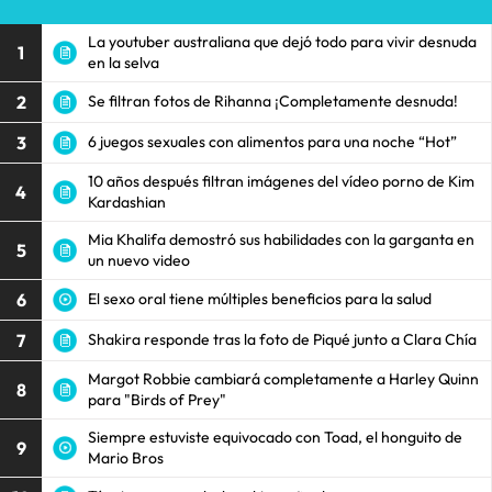
La youtuber australiana que dejó todo para vivir desnuda
1
en la selva
2
Se filtran fotos de Rihanna ¡Completamente desnuda!
3
6 juegos sexuales con alimentos para una noche “Hot”
10 años después filtran imágenes del vídeo porno de Kim
4
Kardashian
Mia Khalifa demostró sus habilidades con la garganta en
5
un nuevo video
6
El sexo oral tiene múltiples beneficios para la salud
7
Shakira responde tras la foto de Piqué junto a Clara Chía
Margot Robbie cambiará completamente a Harley Quinn
8
para "Birds of Prey"
Siempre estuviste equivocado con Toad, el honguito de
9
Mario Bros