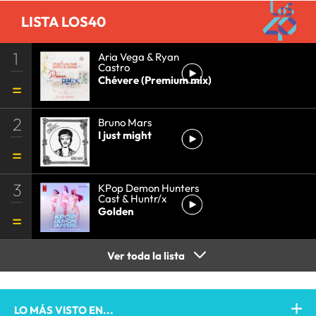
LISTA LOS40
1
Aria Vega & Ryan
Castro
Chévere (Premium mix)
2
Bruno Mars
I just might
3
KPop Demon Hunters
Cast & Huntr/x
Golden
Ver toda la lista
LO MÁS VISTO EN...