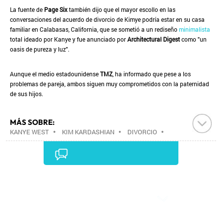
La fuente de
Page Six
también dijo que el mayor escollo en las
conversaciones del acuerdo de divorcio de Kimye podría estar en su casa
familiar en Calabasas, California, que se sometió a un rediseño
minimalista
total ideado por Kanye y fue anunciado por
Architectural Digest
como "un
oasis de pureza y luz".
Aunque el medio estadounidense
TMZ
, ha informado que pese a los
problemas de pareja, ambos siguen muy comprometidos con la paternidad
de sus hijos.
MÁS SOBRE:
KANYE WEST
•
KIM KARDASHIAN
•
DIVORCIO
•
RUPTURA SENTIMENTAL
•
MATRIMONIO
•
RELACIONES PAREJA
•
FAMILIA
•
SOCIEDAD
•
Comentarios