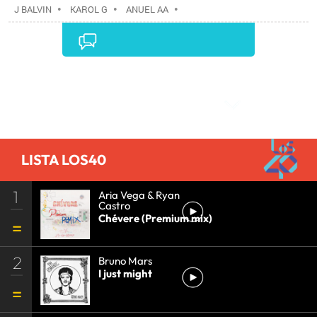
J BALVIN
•
KAROL G
•
ANUEL AA
•
Comentarios
LISTA LOS40
1
Aria Vega & Ryan
Castro
Chévere (Premium mix)
2
Bruno Mars
I just might