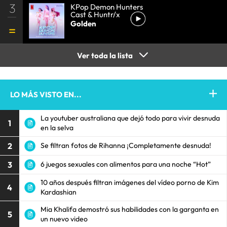
3
KPop Demon Hunters
Cast & Huntr/x
Golden
Ver toda la lista
LO MÁS VISTO EN...
La youtuber australiana que dejó todo para vivir desnuda
1
en la selva
2
Se filtran fotos de Rihanna ¡Completamente desnuda!
3
6 juegos sexuales con alimentos para una noche “Hot”
10 años después filtran imágenes del vídeo porno de Kim
4
Kardashian
Mia Khalifa demostró sus habilidades con la garganta en
5
un nuevo video