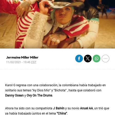
Jermaine Miller Miller
11/02/2021 - 19:45
CST
Karol G regresa con una colaboración, la colombiana había trabajado en
solitario sus temas "Ay Dios Mío" y "Bichota" , hasta que colaboró con
Danny Ocean
y
Ovy On The Drums
.
Ahora ha sido con su compatriota
J Balvin
y su novio
Anuel AA
, un trió que
ya había trabajado juntos en el tema
"China"
.