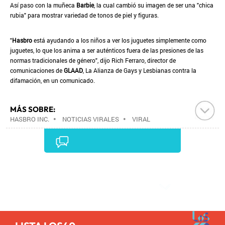
Así paso con la muñeca
Barbie
, la cual cambió su imagen de ser una "chica
rubia" para mostrar variedad de tonos de piel y figuras.
"
Hasbro
está ayudando a los niños a ver los juguetes simplemente como
juguetes, lo que los anima a ser auténticos fuera de las presiones de las
normas tradicionales de género", dijo Rich Ferraro, director de
comunicaciones de
GLAAD
, La Alianza de Gays y Lesbianas contra la
difamación, en un comunicado.
MÁS SOBRE:
HASBRO INC.
•
NOTICIAS VIRALES
•
VIRAL
INTERNET
•
FENÓMENOS INTERNET
•
EMPRESAS
•
INTERNET
•
ECONOMÍA
•
TELECOMUNICACIONES
•
COMUNICACIONES
•
Comentarios