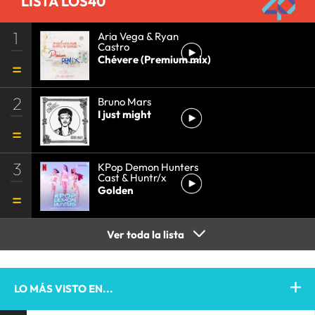
LISTA LOS40
1
Aria Vega & Ryan
Castro
Chévere (Premium mix)
2
Bruno Mars
I just might
3
KPop Demon Hunters
Cast & Huntr/x
Golden
Ver toda la lista
LO MÁS VISTO EN...