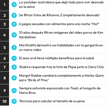
La youtuber australiana que dejó todo para vivir desnuda
1
en la selva
2
Se filtran fotos de Rihanna ¡Completamente desnuda!
3
6 juegos sexuales con alimentos para una noche “Hot”
10 años después filtran imágenes del vídeo porno de Kim
4
Kardashian
Mia Khalifa demostró sus habilidades con la garganta en
5
un nuevo video
6
El sexo oral tiene múltiples beneficios para la salud
7
Shakira responde tras la foto de Piqué junto a Clara Chía
Margot Robbie cambiará completamente a Harley Quinn
8
para "Birds of Prey"
Siempre estuviste equivocado con Toad, el honguito de
9
Mario Bros
10
Técnicas para calcular el tamaño de su pene