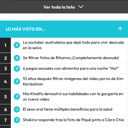
Ver toda la lista
LO MÁS VISTO EN...
La youtuber australiana que dejó todo para vivir desnuda
1
en la selva
2
Se filtran fotos de Rihanna ¡Completamente desnuda!
3
6 juegos sexuales con alimentos para una noche “Hot”
10 años después filtran imágenes del vídeo porno de Kim
4
Kardashian
Mia Khalifa demostró sus habilidades con la garganta en
5
un nuevo video
6
El sexo oral tiene múltiples beneficios para la salud
7
Shakira responde tras la foto de Piqué junto a Clara Chía