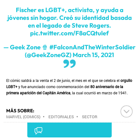
Fischer es LGBT+, activista, y ayuda a
jóvenes sin hogar. Creó su identidad basada
en el legado de Steve Rogers.
pic.twitter.com/F8aCQtulef
— Geek Zone 🍿 #FalconAndTheWinterSoldier
(@GeekZoneGZ)
March 15, 2021
El cómic saldrá a la venta el 2 de junio, el mes en el que se celebra el
orgullo
LGBT+
y fue anunciado como conmemoración del
80 aniversario de la
primera aparición del Capitán América
, la cual ocurrió en marzo de 1941.
MÁS SOBRE:
MARVEL (COMICS)
•
EDITORIALES
•
SECTOR
EDITORIAL
•
INDUSTRIA CULTURAL
•
LIBROS
•
CULTURA
•