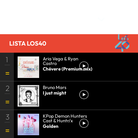
Comentarios
LISTA LOS40
1
Aria Vega & Ryan
Castro
Chévere (Premium mix)
2
Bruno Mars
I just might
3
KPop Demon Hunters
Cast & Huntr/x
Golden