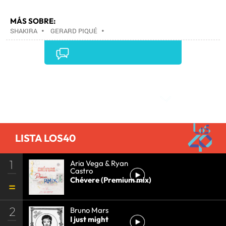
MÁS SOBRE:
SHAKIRA
•
GERARD PIQUÉ
•
Comentarios
LISTA LOS40
1
Aria Vega & Ryan
Castro
Chévere (Premium mix)
2
Bruno Mars
I just might