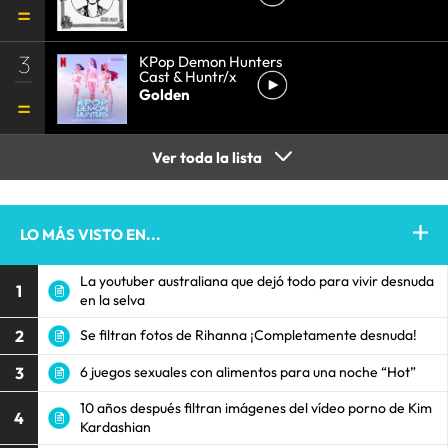
3
KPop Demon Hunters
Cast & Huntr/x
Golden
Ver toda la lista
LO MÁS VISTO EN...
La youtuber australiana que dejó todo para vivir desnuda
1
en la selva
2
Se filtran fotos de Rihanna ¡Completamente desnuda!
3
6 juegos sexuales con alimentos para una noche “Hot”
10 años después filtran imágenes del vídeo porno de Kim
4
Kardashian