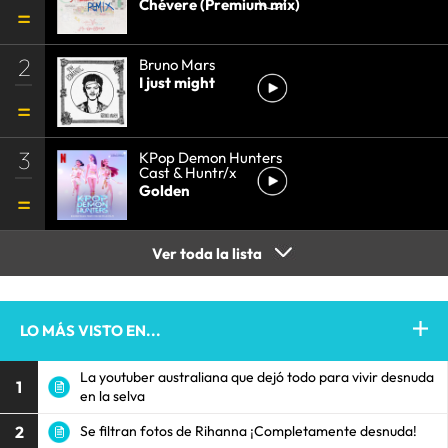
Chévere (Premium mix)
2
Bruno Mars
I just might
3
KPop Demon Hunters
Cast & Huntr/x
Golden
Ver toda la lista
LO MÁS VISTO EN...
La youtuber australiana que dejó todo para vivir desnuda
1
en la selva
2
Se filtran fotos de Rihanna ¡Completamente desnuda!