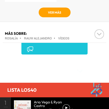
VER MÁS
MÁS SOBRE:
ROSALÍA
•
RAUW ALEJANDRO
•
VÍDEOS
MUSICALES
•
MÚSICA
•
Comentarios
LISTA LOS40
1
Aria Vega & Ryan
Castro