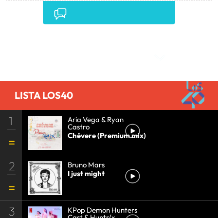
NORTEAMÉRICA
•
LATINOAMÉRICA
•
AMÉRICA
•
Comentarios
LISTA LOS40
1
Aria Vega & Ryan
Castro
Chévere (Premium mix)
2
Bruno Mars
I just might
3
KPop Demon Hunters
Cast & Huntr/x