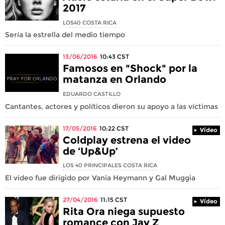
2017
LOS40 COSTA RICA
Sería la estrella del medio tiempo
13/06/2016
10:43
CST
Famosos en "Shock" por la
matanza en Orlando
EDUARDO CASTILLO
Cantantes, actores y políticos dieron su apoyo a las víctimas
17/05/2016
10:22
CST
Vídeo
Coldplay estrena el video
de ‘Up&Up’
LOS 40 PRINCIPALES COSTA RICA
El video fue dirigido por Vania Heymann y Gal Muggia
27/04/2016
11:15
CST
Vídeo
Rita Ora niega supuesto
romance con Jay Z