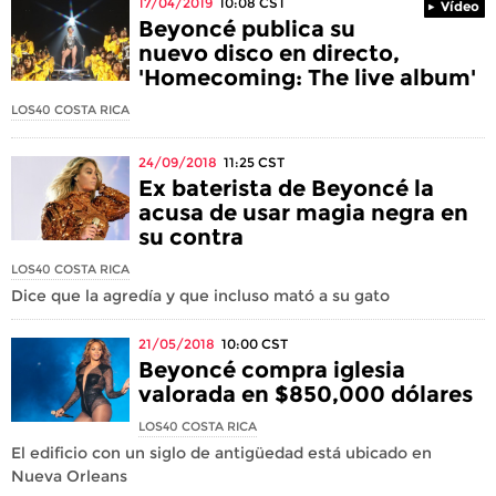
17/04/2019
10:08
CST
Vídeo
Beyoncé publica su
nuevo disco en directo,
'Homecoming: The live album'
LOS40 COSTA RICA
24/09/2018
11:25
CST
Ex baterista de Beyoncé la
acusa de usar magia negra en
su contra
LOS40 COSTA RICA
Dice que la agredía y que incluso mató a su gato
21/05/2018
10:00
CST
Beyoncé compra iglesia
valorada en $850,000 dólares
LOS40 COSTA RICA
El edificio con un siglo de antigüedad está ubicado en
Nueva Orleans