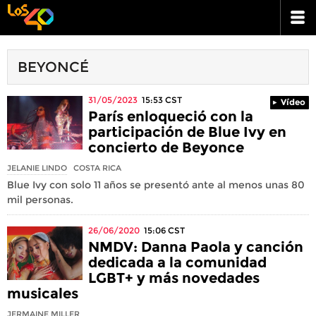
BEYONCÉ
31/05/2023
15:53
CST
Vídeo
París enloqueció con la
participación de Blue Ivy en
concierto de Beyonce
JELANIE LINDO
COSTA RICA
Blue Ivy con solo 11 años se presentó ante al menos unas 80
mil personas.
26/06/2020
15:06
CST
NMDV: Danna Paola y canción
dedicada a la comunidad
LGBT+ y más novedades
musicales
JERMAINE MILLER