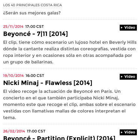
LOS 40 PRINCIPALES COSTA RICA
¿Serán sus mejores galas?
25/11/2014
17:00
CST
Vídeo
Beyoncé - 7|11 [2014]
El clip, tiene cómo escenario un lujoso hotel en Beverly Hills
dónde la cantante realiza distintas coreografías, vestida con
ropa interior y en ocasiones sóla en otras acompañada por
un grupo de bailarinas.
19/10/2014
16:00
CST
Vídeo
Nicki Minaj - Flawless [2014]
El video recoge la actuación de Beyoncé en París. Un
concierto en el que también participaba Nicki Minaj,
momento este que recoge el clip, ambas sobre el escenario
vestidas con llamatívas mallas de colores interpretan el
tema.
26/02/2014
17:00
CST
Vídeo
Beyoncé - Partition (Explicit) [2014]