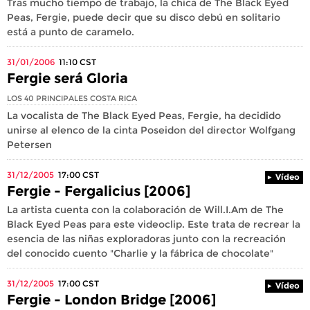
Tras mucho tiempo de trabajo, la chica de The Black Eyed
Peas, Fergie, puede decir que su disco debú en solitario
está a punto de caramelo.
31/01/2006
11:10
CST
Fergie será Gloria
LOS 40 PRINCIPALES COSTA RICA
La vocalista de The Black Eyed Peas, Fergie, ha decidido
unirse al elenco de la cinta Poseidon del director Wolfgang
Petersen
31/12/2005
17:00
CST
Vídeo
Fergie - Fergalicius [2006]
La artista cuenta con la colaboración de Will.I.Am de The
Black Eyed Peas para este videoclip. Este trata de recrear la
esencia de las niñas exploradoras junto con la recreación
del conocido cuento "Charlie y la fábrica de chocolate"
31/12/2005
17:00
CST
Vídeo
Fergie - London Bridge [2006]