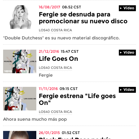
16/08/2017
08:52
CST
Vídeo
Fergie se desnuda para
promocionar su nuevo disco
LOS40 COSTA RICA
"Double Dutchess" es su nuevo material discográfico.
21/12/2016
15:47
CST
Vídeo
​Life Goes On
LOS40 COSTA RICA
Fergie
11/11/2016
09:15
CST
Vídeo
Fergie estrena "Life goes
On"
LOS40 COSTA RICA
Ahora suena mucho más pop
26/01/2015
01:52
CST