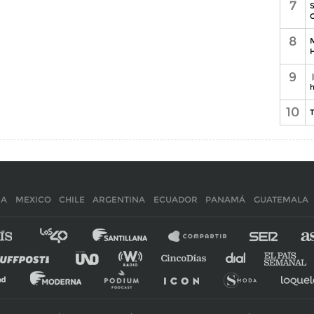
7
S
C
8
M
H
9
h
10
T
IA
MEXICO
CHILE
ARGENTINA
ECUADOR
PANAMÁ
GUATEMALA