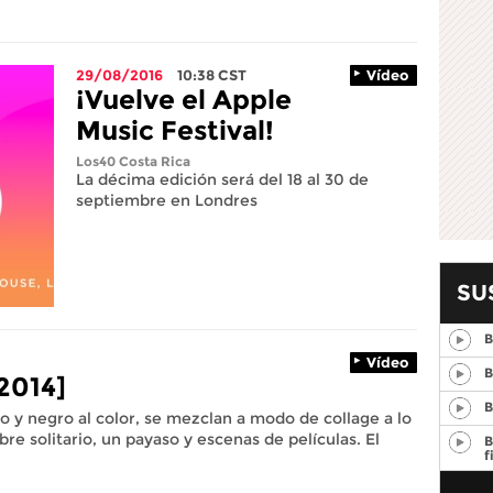
29/08/2016
10:38
CST
Vídeo
¡Vuelve el Apple
Music Festival!
Los40 Costa Rica
La décima edición será del 18 al 30 de
septiembre en Londres
SU
B
Vídeo
B
2014]
B
o y negro al color, se mezclan a modo de collage a lo
bre solitario, un payaso y escenas de películas. El
B
f