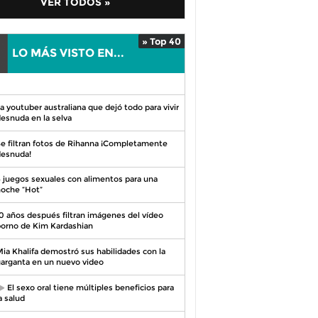
VER TODOS »
» Top 40
LO MÁS VISTO EN...
0
a youtuber australiana que dejó todo para vivir
esnuda en la selva
e filtran fotos de Rihanna ¡Completamente
esnuda!
 juegos sexuales con alimentos para una
oche “Hot”
0 años después filtran imágenes del vídeo
orno de Kim Kardashian
ia Khalifa demostró sus habilidades con la
arganta en un nuevo video
El sexo oral tiene múltiples beneficios para
a salud