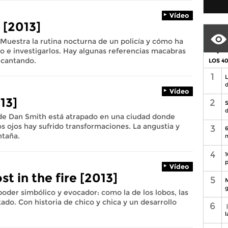
Vídeo
t [2013]
 Muestra la rutina nocturna de un policía y cómo ha
to e investigarlos. Hay algunas referencias macabras
 cantando.
LOS 4
1
L
d
Vídeo
13]
2
S
d
nde Dan Smith está atrapado en una ciudad donde
 ojos hay sufrido transformaciones. La angustia y
3
6
ntaña.
n
4
1
p
Vídeo
st in the fire [2013]
5
M
g
poder simbólico y evocador: como la de los lobos, las
ado. Con historia de chico y chica y un desarrollo
6
l