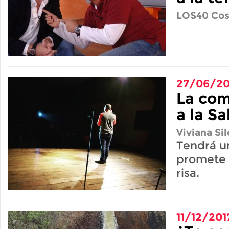
LOS40 Cos
27/06/20
La com
a la S
Viviana Sil
Tendrá u
promete h
risa.
11/12/201