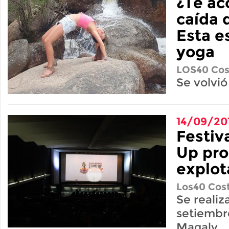
¿Te ac
caída 
Esta e
yoga
LOS40 Cos
Se volvió 
14/09/20
Festiv
Up pro
explota
Los40 Cost
Se realiza
setiembr
Magaly.