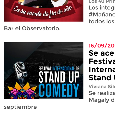
Los 40 Pri
Los integ
#Mañaner
todos los
Bar el Observatorio.
16/09/20
Se ace
Festiv
Intern
Stand
Viviana Sil
Se realiz
Magaly de
septiembre