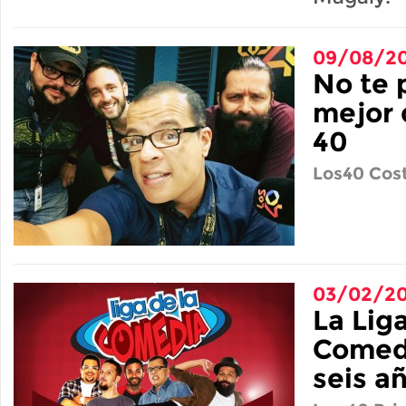
09/08/20
No te 
mejor 
40
Los40 Cost
03/02/20
La Liga
Comed
seis a