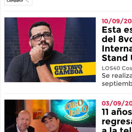
Compartir
10/09/20
Esta es
del 8v
Intern
Stand
LOS40 Cos
Se realiz
septiemb
03/09/20
11 año
regres
a la te