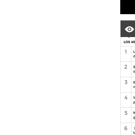
LOS 4
1
L
d
2
S
d
3
6
n
4
1
p
5
M
g
6
l