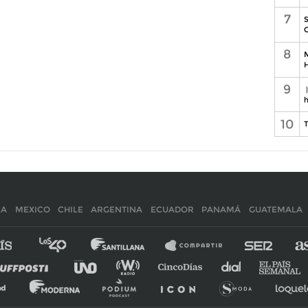
7
S
C
8
M
H
9
h
10
T
IA
MEXICO
CHILE
ARGENTINA
ECUADOR
PANAMÁ
GUATEMALA