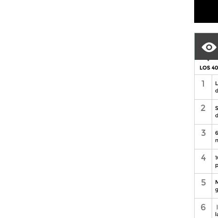
LOS 4
1
L
d
2
S
d
3
6
n
4
1
p
5
M
g
6
l