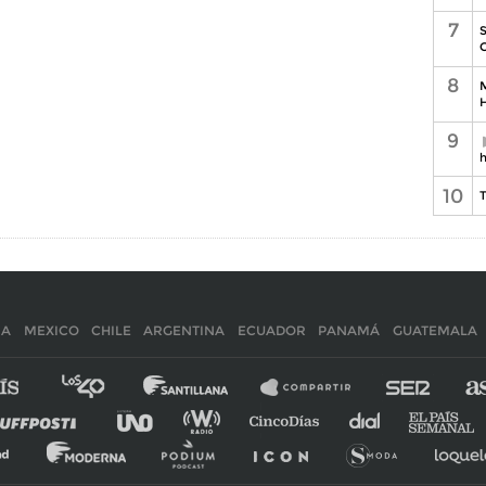
7
S
C
8
M
H
9
h
10
T
IA
MEXICO
CHILE
ARGENTINA
ECUADOR
PANAMÁ
GUATEMALA