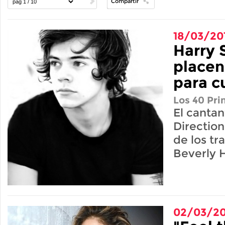
Compartir
18/03/20
Harry S
placen
para cu
Los 40 Pri
El canta
Directio
de los t
Beverly Hi
02/03/20