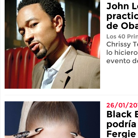
John 
practi
de Ob
Los 40 Pri
Chrissy 
lo hicier
evento d
26/01/20
Black 
podría
Fergie