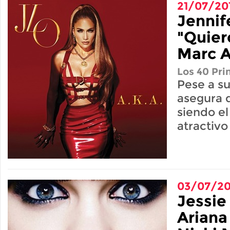
21/07/20
Jennif
"Quier
Marc 
Los 40 Pri
Pese a su
asegura 
siendo e
atractiv
03/07/20
Jessie
Ariana