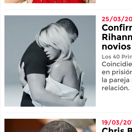
25/03/20
Confir
Rihann
novios
Los 40 Pri
Coincidie
en prisió
la pareja
relación.
19/03/20
Chris B