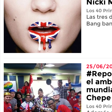
Nicki 
Los 40 Pri
Las tres 
Bang ba
25/06/20
#Repor
el amb
mundia
Chepe 
Los 40 Pri