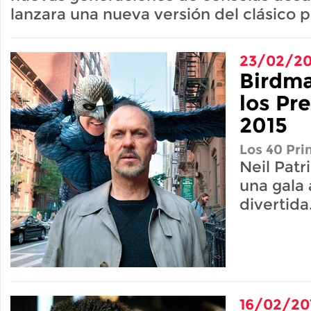
lanzara una nueva versión del clásico p
23/02/20
Birdma
los Pr
2015
Los 40 Pri
Neil Patr
una gala 
divertida
16/02/20