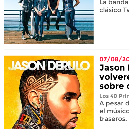
La banda 
clásico T
07/08/20
Jason 
volver
sobre 
Los 40 Pri
A pesar d
el músico
traseros.