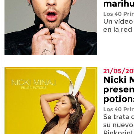
marih
Los 40 Pri
Un vídeo 
en la red
21/05/20
Nicki 
presen
potion
Los 40 Pri
Se trata 
su nuevo
Pinkprint