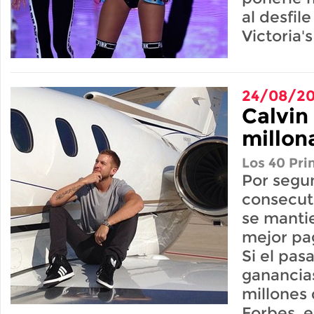
al desfil
Victoria'
24/08/20
Calvin 
millon
Los 40 Pri
Por segu
consecuti
se manti
mejor pa
Si el pas
ganancia
millones
Forbes, e