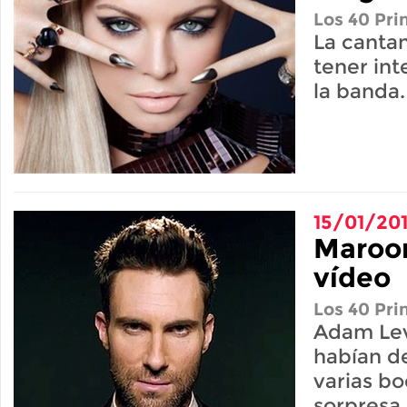
Los 40 Pri
La canta
tener int
la banda.
15/01/20
Maroon
vídeo
Los 40 Pri
Adam Lev
habían d
varias bo
sorpresa 