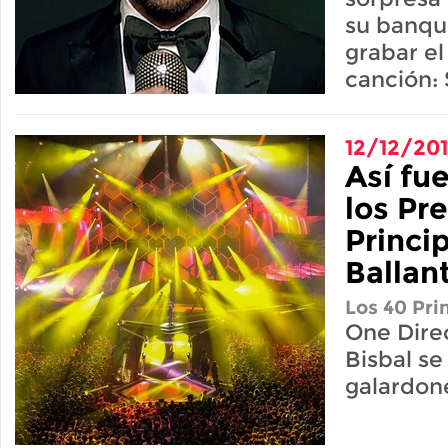
su banque
grabar el
canción:
12/12/20
Así fue
los Pr
Princi
Ballan
Los 40 Pri
One Dire
Bisbal se
galardon