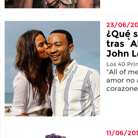
23/06/20
¿Qué 
tras `A
John 
Los 40 Pri
"All of m
amor no 
corazones
11/06/20