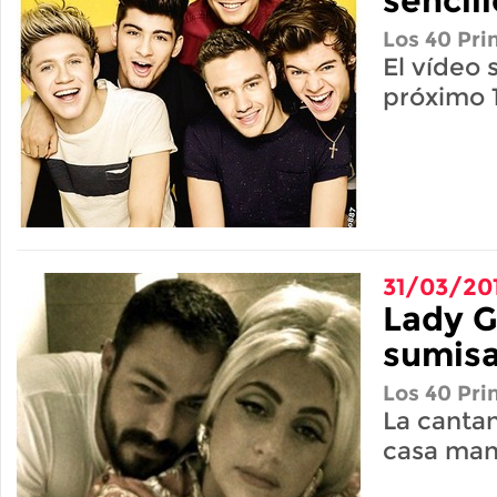
sencill
Los 40 Pri
El vídeo 
próximo 1
31/03/20
Lady G
sumisa
Los 40 Pri
La canta
casa man