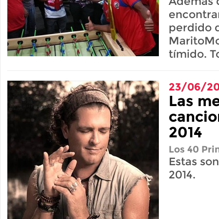
Además d
encontra
perdido d
MaritoMo
tímido. T
23/06/20
Las me
cancio
2014
Los 40 Pri
Estas son
2014.