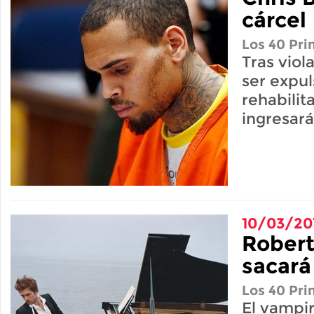
cárcel
Los 40 Pri
Tras viol
ser expu
rehabilit
ingresará
10/03/20
Robert
sacará
Los 40 Pri
El vampi