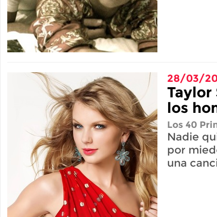
28/03/20
Taylor 
los ho
Los 40 Pri
Nadie qui
por mied
una canc