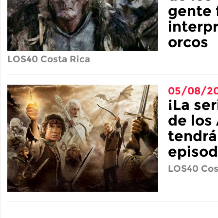
gente 
interpr
orcos
LOS40 Costa Rica
05/08/20
¡La se
de los 
tendrá
episod
LOS40 Cos