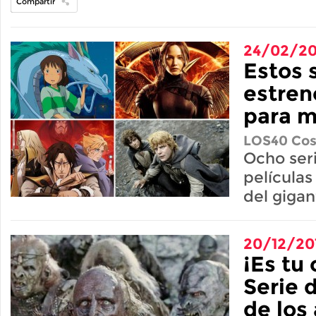
Compartir
24/02/2
Estos 
estren
para m
LOS40 Cos
Ocho seri
películas
del giga
20/12/20
¡Es tu
Serie 
de los 