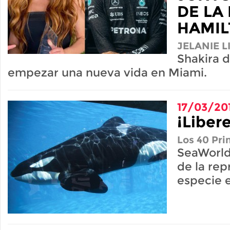
DE LA 
HAMI
JELANIE 
Shakira d
empezar una nueva vida en Miami.
17/03/20
¡Libere
Los 40 Pri
SeaWorld 
de la re
especie e