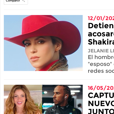
Compartir
12/01/20
Detien
acosar
Shakir
JELANIE 
El hombr
"esposo" 
redes soc
16/05/20
CAPTU
NUEVO
JUNTO