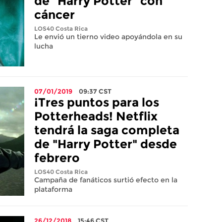
de "Harry Potter" con
cáncer
LOS40 Costa Rica
Le envió un tierno video apoyándola en su
lucha
07/01/2019
09:37
CST
¡Tres puntos para los
Potterheads! Netflix
tendrá la saga completa
de "Harry Potter" desde
febrero
LOS40 Costa Rica
Campaña de fanáticos surtió efecto en la
plataforma
26/12/2018
15:46
CST