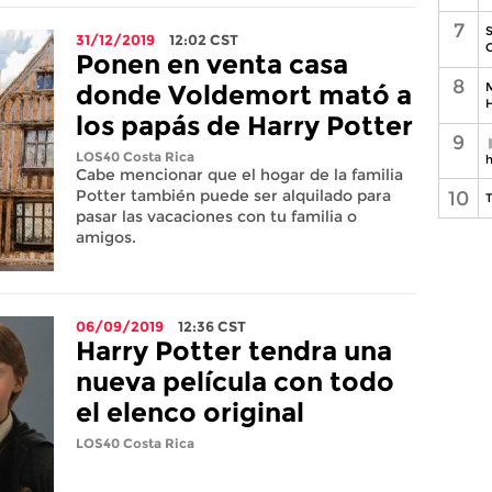
7
S
31/12/2019
12:02
CST
C
Ponen en venta casa
8
M
donde Voldemort mató a
H
los papás de Harry Potter
9
LOS40 Costa Rica
h
Cabe mencionar que el hogar de la familia
Potter también puede ser alquilado para
10
T
pasar las vacaciones con tu familia o
amigos.
06/09/2019
12:36
CST
Harry Potter tendra una
nueva película con todo
el elenco original
LOS40 Costa Rica