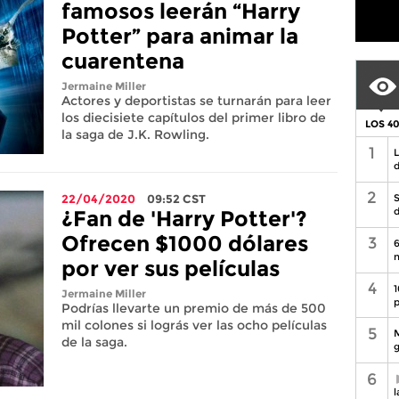
famosos leerán “Harry
Potter” para animar la
cuarentena
Jermaine Miller
Actores y deportistas se turnarán para leer
los diecisiete capítulos del primer libro de
LOS 4
la saga de J.K. Rowling.
1
L
d
2
22/04/2020
09:52
CST
S
d
¿Fan de 'Harry Potter'?
Ofrecen $1000 dólares
3
6
n
por ver sus películas
4
1
Jermaine Miller
p
Podrías llevarte un premio de más de 500
mil colones si lográs ver las ocho películas
5
M
de la saga.
g
6
l