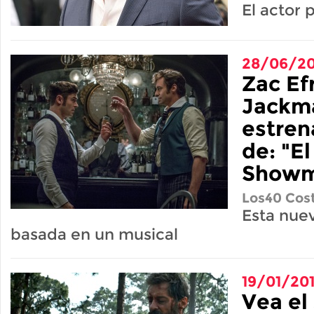
El actor 
28/06/20
Zac Ef
Jackm
estrena
de: "E
Showm
Los40 Cost
Esta nuev
basada en un musical
19/01/20
Vea el