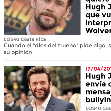
Hugh 
que vu
interp
Wolver
LOS40 Costa Rica
Cuando el "dios del trueno" pide algo,
su opinión
17/04/20
Hugh 
envía
mensaj
bullyi
LOS40 Cos