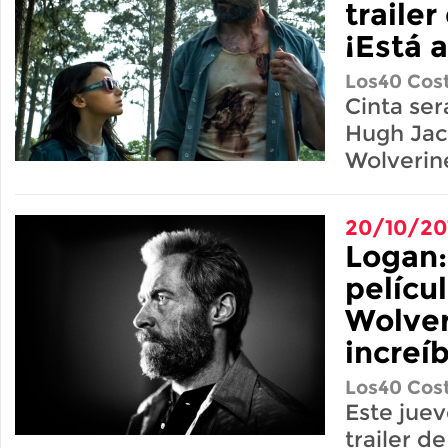
trailer
¡Está 
Los40 Cost
Cinta ser
Hugh Ja
Wolverin
20/10/20
Logan:
pelícu
Wolver
increí
Los40 Cost
Este juev
trailer de