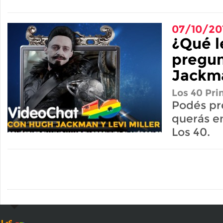
07/10/20
¿Qué l
pregun
Jackm
Los 40 Pri
Podés pr
querás en
Los 40.