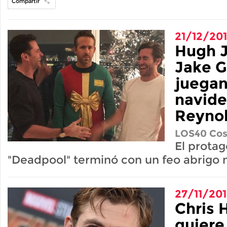
Compartir
21/12/20
Hugh 
Jake G
juega
navide
Reyno
LOS40 Cos
El protag
"Deadpool" terminó con un feo abrigo
27/11/20
Chris
quiere