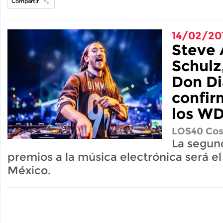
Compartir
14/02/20
Steve 
Schulz
Don Di
confir
los W
LOS40 Cos
La segund
premios a la música electrónica será e
México.