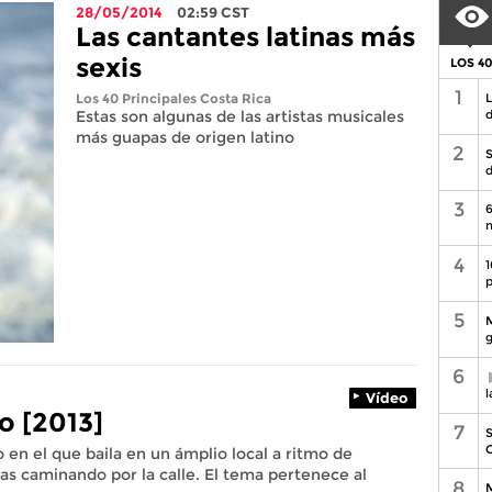
28/05/2014
02:59
CST
Las cantantes latinas más
sexis
LOS 4
1
Los 40 Principales Costa Rica
L
Estas son algunas de las artistas musicales
d
más guapas de origen latino
2
S
d
3
6
n
4
1
p
5
M
g
6
l
Vídeo
o [2013]
7
S
C
 en el que baila en un ámplio local a ritmo de
as caminando por la calle. El tema pertenece al
8
M