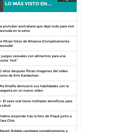
LO MÁS VISTO EN...
0
a youtuber australiana que dejó todo para vivir
esnuda en la selva
e filtran fotos de Rihanna ¡Completamente
esnuda!
 juegos sexuales con alimentos para una
oche “Hot”
0 años después filtran imágenes del vídeo
orno de Kim Kardashian
ia Khalifa demostró sus habilidades con la
arganta en un nuevo video
El sexo oral tiene múltiples beneficios para
a salud
hakira responde tras la foto de Piqué junto a
lara Chía
argot Robbie cambiará completamente a