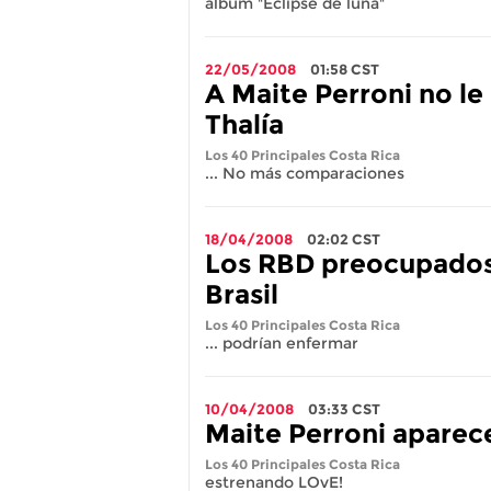
álbum "Eclipse de luna"
22/05/2008
01:58
CST
A Maite Perroni no l
Thalía
Los 40 Principales Costa Rica
... No más comparaciones
18/04/2008
02:02
CST
Los RBD preocupados
Brasil
Los 40 Principales Costa Rica
... podrían enfermar
10/04/2008
03:33
CST
Maite Perroni aparec
Los 40 Principales Costa Rica
estrenando LOvE!