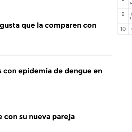
H
9
h
e gusta que la comparen con
10
T
 con epidemia de dengue en
e con su nueva pareja