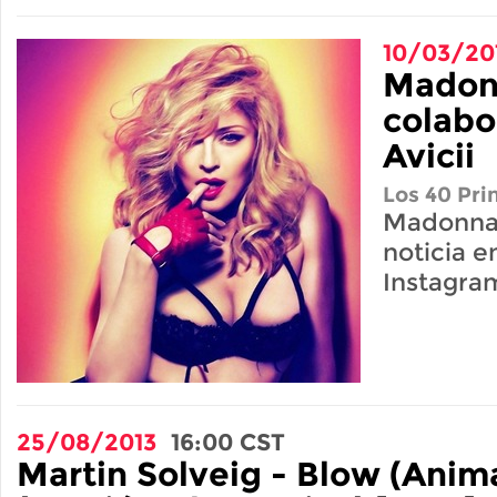
10/03/20
Madon
colabo
Avicii
Los 40 Pri
Madonna 
noticia e
Instagra
25/08/2013
16:00
CST
Martin Solveig - Blow (Anim