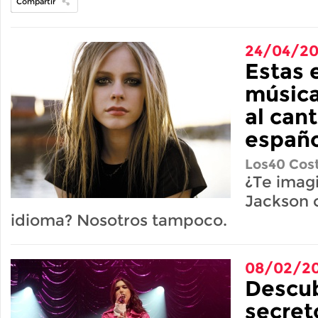
Compartir
24/04/20
Estas e
música
al cant
españo
Los40 Cost
¿Te imag
Jackson 
idioma? Nosotros tampoco.
08/02/20
Descub
secret