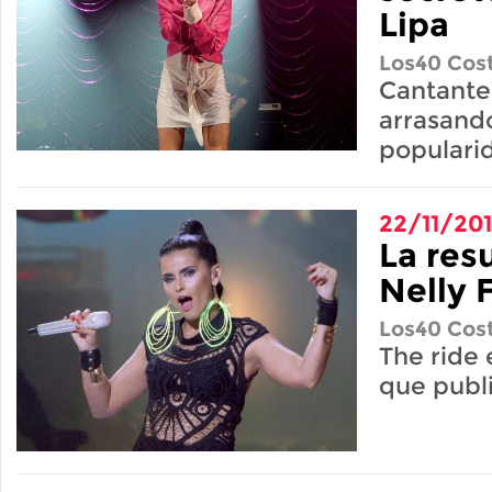
Lipa
Los40 Cost
Cantante 
arrasando
populari
22/11/20
La res
Nelly 
Los40 Cost
The ride
que publi