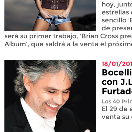
hoy, junt
estrellas
sencillo 
de prese
será su primer trabajo, 'Brian Cross pr
Album', que saldrá a la venta el próxim
18/01/20
Bocell
con J.
Furtad
Los 40 Pri
El 29 de 
venta su 