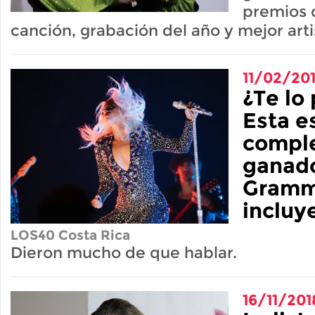
premios d
canción, grabación del año y mejor art
11/02/20
¿Te lo
Esta es
comple
ganado
Gramm
incluye
LOS40 Costa Rica
Dieron mucho de que hablar.
16/11/201