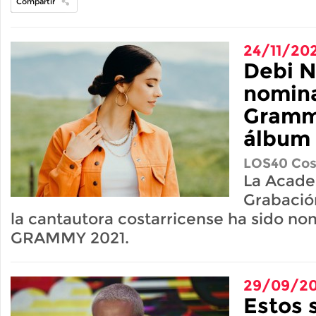
Compartir
24/11/20
Debi N
nomina
Grammy
álbum 
LOS40 Cos
La Acade
Grabació
la cantautora costarricense ha sido no
GRAMMY 2021.
29/09/2
Estos 