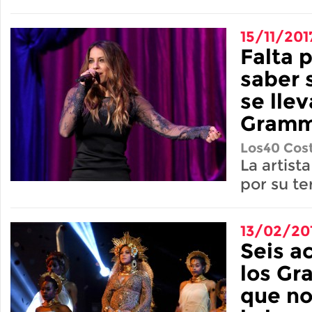
15/11/201
Falta 
saber 
se lle
Gramm
Los40 Cost
La artist
por su te
13/02/20
Seis a
los Gr
que no