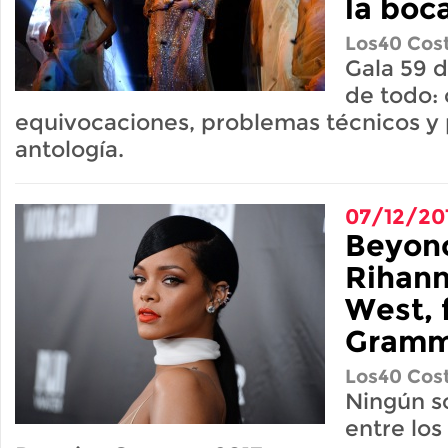
la boc
Los40 Cost
Gala 59 d
de todo: 
equivocaciones, problemas técnicos y
antología.
07/12/20
Beyonc
Rihann
West, 
Gramm
Los40 Cost
Ningún so
entre los