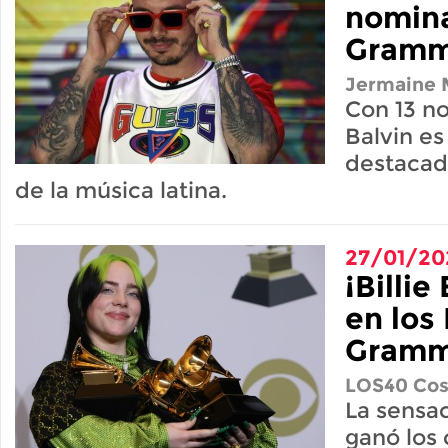
nomina
Gramm
Jermaine M
Con 13 n
Balvin es
destacad
de la música latina.
27/01/20
¡Billie
en los
Gramm
LOS40 Cos
La sensa
ganó los 