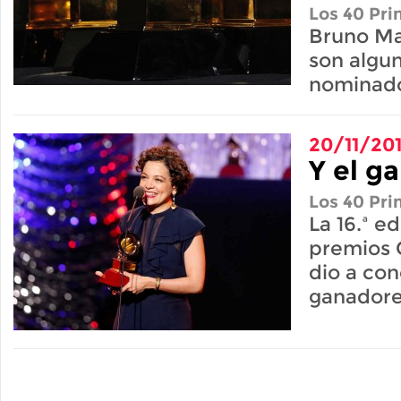
Los 40 Pri
Bruno Mar
son algun
nominad
20/11/20
Y el ga
Los 40 Pri
La 16.ª e
premios 
dio a con
ganadore