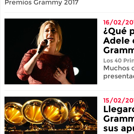
Premios Grammy 2017
16/02/20
¿Qué p
Adele 
Gram
Los 40 Pri
Muchos c
presenta
15/02/20
Llegar
Gramm
sus ap