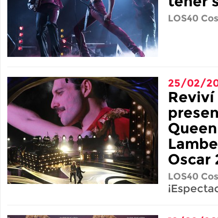
tener 
LOS40 Cos
25/02/20
Reviví 
presen
Queen
Lamber
Oscar 
LOS40 Cos
¡Espectac