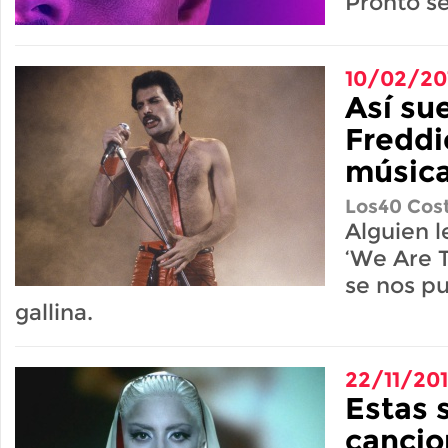
Pronto se
10/02/20
Así su
Freddi
músic
Los40 Cost
Alguien l
‘We Are T
se nos pu
gallina.
22/11/20
Estas 
cancio