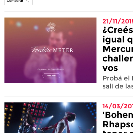
Compartir
21/11/201
¿Creés
igual 
Mercur
challe
vos
Probá el
salí de l
14/03/20
'Bohe
Rhapso