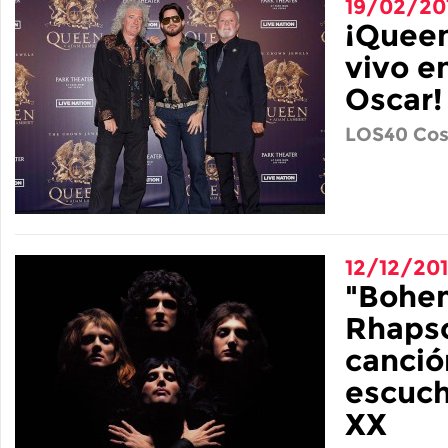
19/02/20
¡Queen
vivo e
Oscar!
LOS40 Cos
12/12/20
"Bohe
Rhapso
canci
escuch
XX