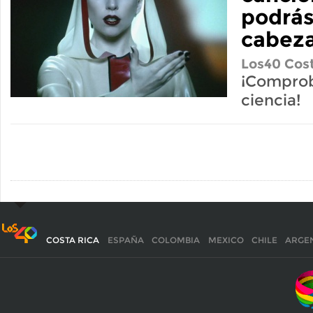
podrás
cabez
Los40 Cost
¡Comprob
ciencia!
COSTA RICA
ESPAÑA
COLOMBIA
MEXICO
CHILE
ARGE