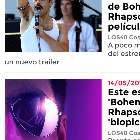
de Bo
Rhapso
pelícu
LOS40 Cos
A poco m
del estr
un nuevo trailer
14/05/20
Este es
'Bohe
Rhapso
'biopi
LOS40 Cos