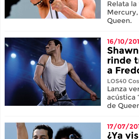
Relata la
Mercury, 
Queen.
16/10/20
Shawn
rinde 
a Fred
LOS40 Cos
Lanza ve
acústica 
de Queen
17/07/20
¿Ya vis