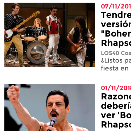
07/11/20
Tendr
versió
"Bohe
Rhapso
LOS40 Cos
¿Listos p
fiesta en
01/11/201
Razone
debería
ver 'B
Rhaps