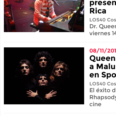
presen
Rica
LOS40 Cos
Dr. Queen
viernes 1
08/11/20
Queen
a Malu
en Spo
LOS40 Cos
El éxito
Rhapsody
cine