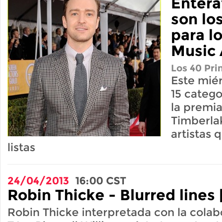
Entera
son lo
para l
Music
Los 40 Pri
Este miér
15 catego
la premia
Timberla
artistas 
listas
24/04/2013
16:00
CST
Robin Thicke - Blurred lines 
Robin Thicke interpretada con la colab