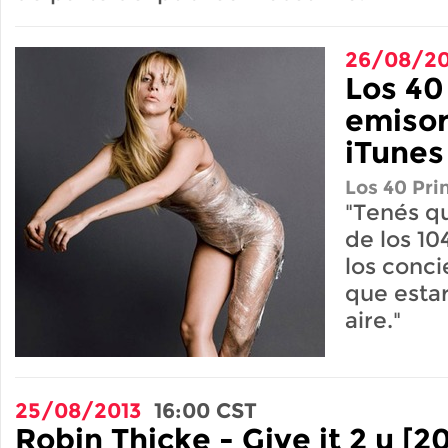
26/08/20
Los 40
emisor
iTunes
Los 40 Pri
"Tenés q
de los 10
los conci
que esta
aire."
25/08/2013
16:00
CST
Robin Thicke - Give it 2 u [2