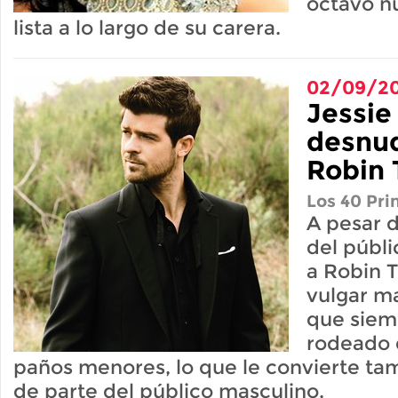
octavo n
lista a lo largo de su carera.
02/09/20
Jessie
desnud
Robin 
Los 40 Pri
A pesar 
del públ
a Robin T
vulgar ma
que siem
rodeado 
paños menores, lo que le convierte tam
de parte del público masculino.