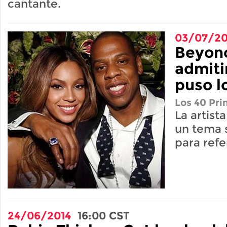
cantante.
03/07/20
Beyon
admiti
puso l
Los 40 Pri
La artist
un tema s
para refe
24/06/2014
16:00
CST