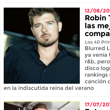
12/08/20
Robin 
las me
compa
Los 40 Pri
Blurred L
ya venía 
r&b, pero
disco log
rankings
canción 
en la indiscutida reina del verano
17/07/20