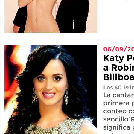
06/09/20
Katy P
a Robi
Billbo
Los 40 Pri
La cantan
primera p
conteo c
sencillo"
significa 