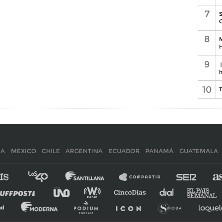
7
S
C
8
M
H
9
h
10
T
IA
MEXICO
CHILE
ARGENTINA
ECUADOR
PANAMÁ
GUATEMALA