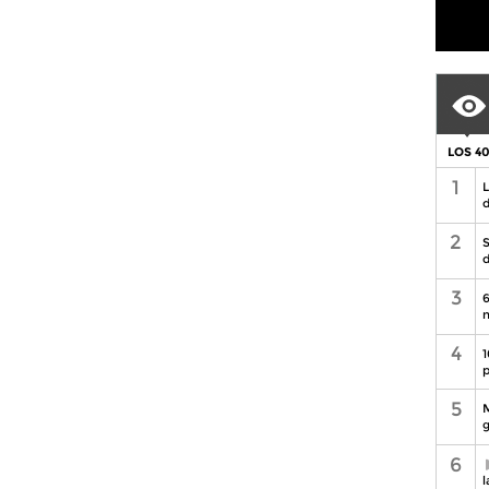
LOS 4
1
L
d
2
S
d
3
6
n
4
1
p
5
M
g
6
l