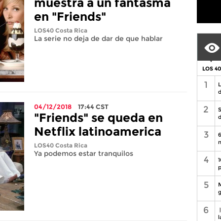
muestra a un fantasma
en "Friends"
LOS40 Costa Rica
La serie no deja de dar de que hablar
LOS 4
1
L
d
04/12/2018
17:44
CST
2
S
"Friends" se queda en
d
Netflix latinoamerica
3
6
n
LOS40 Costa Rica
Ya podemos estar tranquilos
4
1
p
5
M
g
6
l