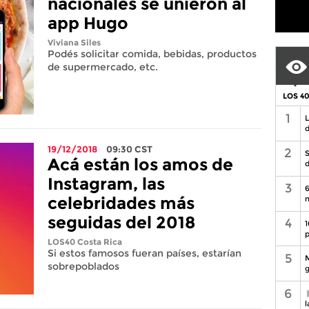
nacionales se unieron al
app Hugo
Viviana Siles
Podés solicitar comida, bebidas, productos
de supermercado, etc.
LOS 4
1
L
d
19/12/2018
09:30
CST
2
S
Acá están los amos de
d
Instagram, las
3
6
celebridades más
n
seguidas del 2018
4
1
p
LOS40 Costa Rica
Si estos famosos fueran países, estarían
5
M
sobrepoblados
g
6
l