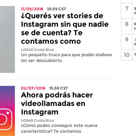
7
S
11/09/2018
10:59
CST
C
¿Querés ver stories de
Instagram sin que nadie
8
M
H
se de cuenta? Te
9
contamos como
h
LOS40 Costa Rica
10
Un pequeño truco para que podás stalkear
T
sin ser descubierto
02/07/2018
15:38
CST
Ahora podrás hacer
videollamadas en
Instagram
LOS40 Costa Rica
¿Cómo podes conseguir este nueva
característica? Te contamos