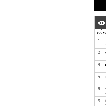
LOS 4
1
L
d
2
S
d
3
6
n
4
1
p
5
M
g
6
l