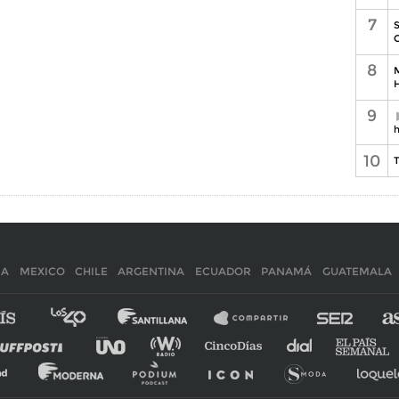
7
S
C
8
M
H
9
h
10
T
IA
MEXICO
CHILE
ARGENTINA
ECUADOR
PANAMÁ
GUATEMALA