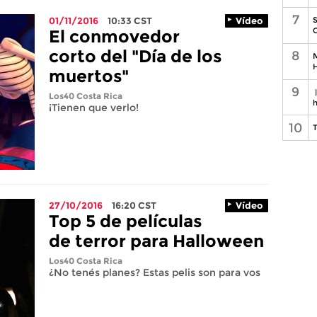
7
S
01/11/2016
10:33
CST
Vídeo
C
El conmovedor
corto del "Día de los
8
M
H
muertos"
9
Los40 Costa Rica
h
¡Tienen que verlo!
10
T
27/10/2016
16:20
CST
Vídeo
Top 5 de películas
de terror para Halloween
Los40 Costa Rica
¿No tenés planes? Estas pelis son para vos