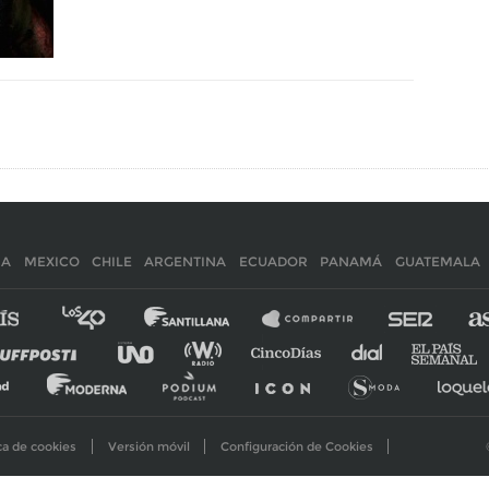
IA
MEXICO
CHILE
ARGENTINA
ECUADOR
PANAMÁ
GUATEMALA
ca de cookies
Versión móvil
Configuración de Cookies