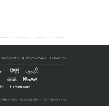
NICARAGUA
R. DOMINICANA
PARAGUAY
© Prisa Radio – Rivadavia 835 – CABA - [Costa Rica]