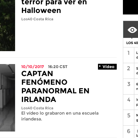
terror para ver en
Halloween
Los40 Costa Rica
LOS 4
1
L
d
10/10/2017
16:20
CST
Vídeo
2
S
CAPTAN
d
FENÓMENO
3
6
PARANORMAL EN
n
IRLANDA
4
1
p
Los40 Costa Rica
El vídeo lo grabaron en una escuela
5
M
irlandesa.
g
6
l