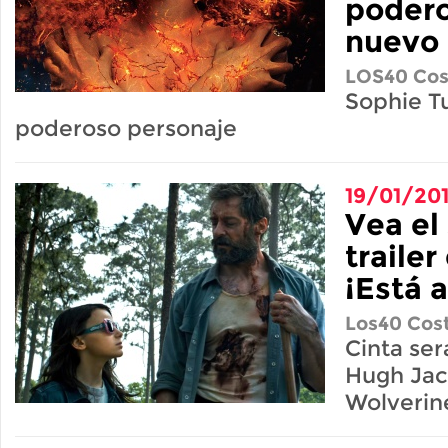
podero
nuevo 
LOS40 Cos
Sophie Tu
poderoso personaje
19/01/20
Vea el
trailer
¡Está 
Los40 Cost
Cinta ser
Hugh Ja
Wolverin