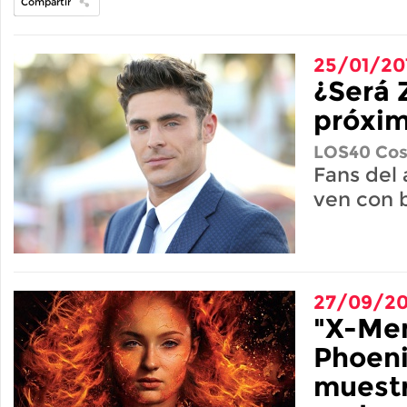
Compartir
25/01/20
¿Será 
próxim
LOS40 Cos
Fans del 
ven con 
27/09/20
"X-Men
Phoeni
muestr