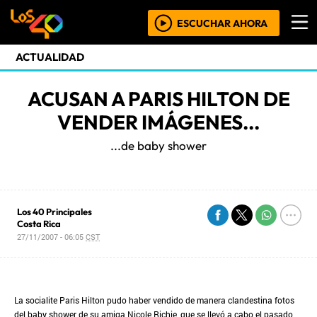
ESCUCHAR AHORA
ACTUALIDAD
ACUSAN A PARIS HILTON DE
VENDER IMÁGENES...
...de baby shower
Los 40 Principales
Costa Rica
27/11/2007 - 06:05
CST
La socialite Paris Hilton pudo haber vendido de manera clandestina fotos
del baby shower de su amiga Nicole Richie, que se llevó a cabo el pasado