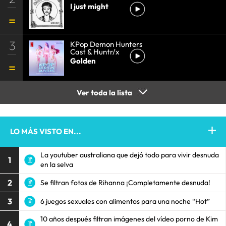
I just might
3
KPop Demon Hunters
Cast & Huntr/x
Golden
Ver toda la lista
LO MÁS VISTO EN...
La youtuber australiana que dejó todo para vivir desnuda
1
en la selva
2
Se filtran fotos de Rihanna ¡Completamente desnuda!
3
6 juegos sexuales con alimentos para una noche “Hot”
10 años después filtran imágenes del vídeo porno de Kim
4