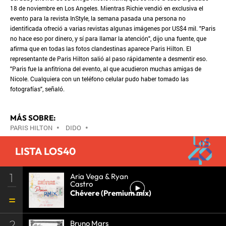
18 de noviembre en Los Angeles. Mientras Richie vendió en exclusiva el
evento para la revista InStyle, la semana pasada una persona no
identificada ofreció a varias revistas algunas imágenes por US$4 mil. "Paris
no hace eso por dinero, y sí para llamar la atención", dijo una fuente, que
afirma que en todas las fotos clandestinas aparece Paris Hilton. El
representante de Paris Hilton salió al paso rápidamente a desmentir eso.
"Paris fue la anfitriona del evento, al que acudieron muchas amigas de
Nicole. Cualquiera con un teléfono celular pudo haber tomado las
fotografías", señaló.
MÁS SOBRE:
PARIS HILTON
•
DIDO
•
LISTA LOS40
1
Aria Vega & Ryan
Castro
Chévere (Premium mix)
2
Bruno Mars