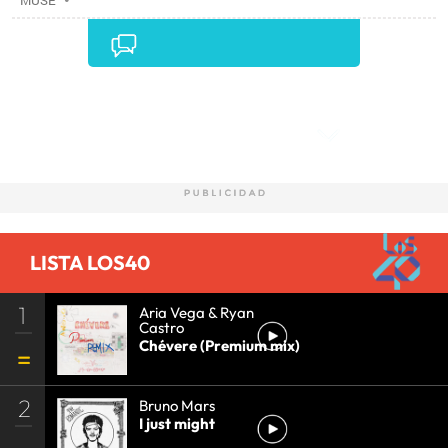
MUSE
Comentarios
LISTA LOS40
1
Aria Vega & Ryan
Castro
Chévere (Premium mix)
2
Bruno Mars
I just might