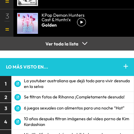
3
KPop Demon Hunters
Cast & Huntr/x
Golden
Ver toda la lista
LO MÁS VISTO EN...
La youtuber australiana que dejó todo para vivir desnuda
1
en la selva
2
Se filtran fotos de Rihanna ¡Completamente desnuda!
3
6 juegos sexuales con alimentos para una noche “Hot”
10 años después filtran imágenes del vídeo porno de Kim
4
Kardashian