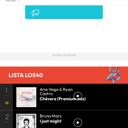
MUSE
Comentarios
LISTA LOS40
1
Aria Vega & Ryan
Castro
Chévere (Premium mix)
2
Bruno Mars
I just might