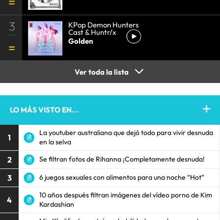
3
KPop Demon Hunters
Cast & Huntr/x
Golden
Ver toda la lista
LO MÁS VISTO EN...
La youtuber australiana que dejó todo para vivir desnuda
1
en la selva
2
Se filtran fotos de Rihanna ¡Completamente desnuda!
3
6 juegos sexuales con alimentos para una noche “Hot”
10 años después filtran imágenes del vídeo porno de Kim
4
Kardashian