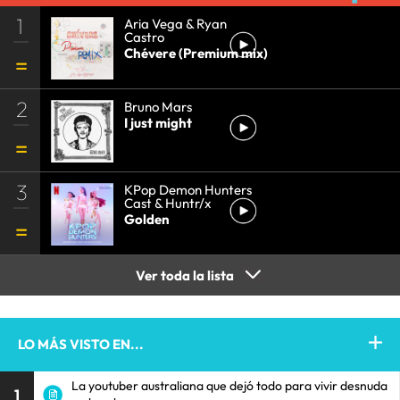
1
Aria Vega & Ryan
Castro
Chévere (Premium mix)
2
Bruno Mars
I just might
3
KPop Demon Hunters
Cast & Huntr/x
Golden
Ver toda la lista
LO MÁS VISTO EN...
La youtuber australiana que dejó todo para vivir desnuda
1