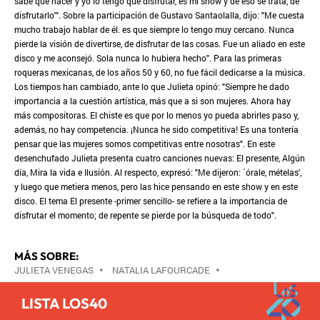
sabe qué hacer y yo lo tengo que disfrutar, es mi show y de eso se trata, de
disfrutarlo'". Sobre la participación de Gustavo Santaolalla, dijo: "Me cuesta
mucho trabajo hablar de él. es que siempre lo tengo muy cercano. Nunca
pierde la visión de divertirse, de disfrutar de las cosas. Fue un aliado en este
disco y me aconsejó. Sola nunca lo hubiera hecho". Para las primeras
roqueras mexicanas, de los años 50 y 60, no fue fácil dedicarse a la música.
Los tiempos han cambiado, ante lo que Julieta opinó: "Siempre he dado
importancia a la cuestión artística, más que a si son mujeres. Ahora hay
más compositoras. El chiste es que por lo menos yo pueda abrirles paso y,
además, no hay competencia. ¡Nunca he sido competitiva! Es una tontería
pensar que las mujeres somos competitivas entre nosotras". En este
desenchufado Julieta presenta cuatro canciones nuevas: El presente, Algún
día, Mira la vida e Ilusión. Al respecto, expresó: "Me dijeron: `órale, mételas',
y luego que metiera menos, pero las hice pensando en este show y en este
disco. El tema El presente -primer sencillo- se refiere a la importancia de
disfrutar el momento; de repente se pierde por la búsqueda de todo".
MÁS SOBRE:
JULIETA VENEGAS
•
NATALIA LAFOURCADE
•
LISTA LOS40