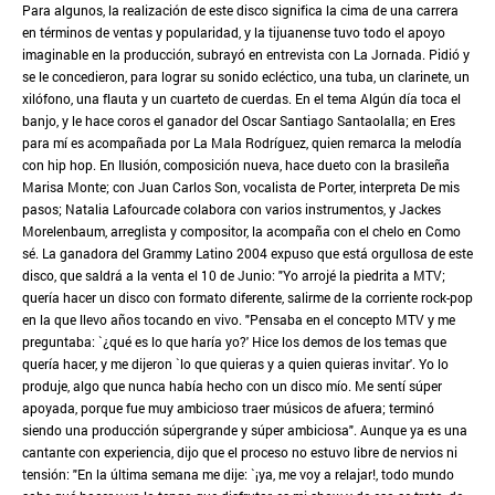
Para algunos, la realización de este disco significa la cima de una carrera
en términos de ventas y popularidad, y la tijuanense tuvo todo el apoyo
imaginable en la producción, subrayó en entrevista con La Jornada. Pidió y
se le concedieron, para lograr su sonido ecléctico, una tuba, un clarinete, un
xilófono, una flauta y un cuarteto de cuerdas. En el tema Algún día toca el
banjo, y le hace coros el ganador del Oscar Santiago Santaolalla; en Eres
para mí es acompañada por La Mala Rodríguez, quien remarca la melodía
con hip hop. En Ilusión, composición nueva, hace dueto con la brasileña
Marisa Monte; con Juan Carlos Son, vocalista de Porter, interpreta De mis
pasos; Natalia Lafourcade colabora con varios instrumentos, y Jackes
Morelenbaum, arreglista y compositor, la acompaña con el chelo en Como
sé. La ganadora del Grammy Latino 2004 expuso que está orgullosa de este
disco, que saldrá a la venta el 10 de Junio: "Yo arrojé la piedrita a MTV;
quería hacer un disco con formato diferente, salirme de la corriente rock-pop
en la que llevo años tocando en vivo. "Pensaba en el concepto MTV y me
preguntaba: `¿qué es lo que haría yo?' Hice los demos de los temas que
quería hacer, y me dijeron `lo que quieras y a quien quieras invitar'. Yo lo
produje, algo que nunca había hecho con un disco mío. Me sentí súper
apoyada, porque fue muy ambicioso traer músicos de afuera; terminó
siendo una producción súpergrande y súper ambiciosa". Aunque ya es una
cantante con experiencia, dijo que el proceso no estuvo libre de nervios ni
tensión: "En la última semana me dije: `¡ya, me voy a relajar!, todo mundo