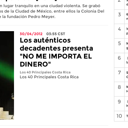
d
n lugar tranquilo en una ciudad violenta. Se grabó
s de la Ciudad de México, entre ellos la Colonia Del
3
6
e la fundación Pedro Meyer.
n
4
1
p
30/04/2012
03:55
CST
Los auténticos
5
M
decadentes presenta
g
"NO ME IMPORTA EL
6
DINERO"
l
7
Los 40 Principales Costa Rica
S
Los 40 Principales Costa Rica
C
8
M
H
9
h
10
T