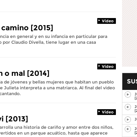
Vídeo
 camino [2015]
ancia en general y en su infancia en particular para
do por Claudio Divella, tiene lugar en una casa
Vídeo
n o mal [2014]
SU
da de jóvenes y bellas mujeres que habitan un pueblo
ulieta interpreta a una matriarca. Al final del video
 cantando.
J
[
J
[
Vídeo
i [2013]
J
rrolla una historia de cariño y amor entre dos niños,
J
[
rtidos en un parque acuático, hasta que aparece