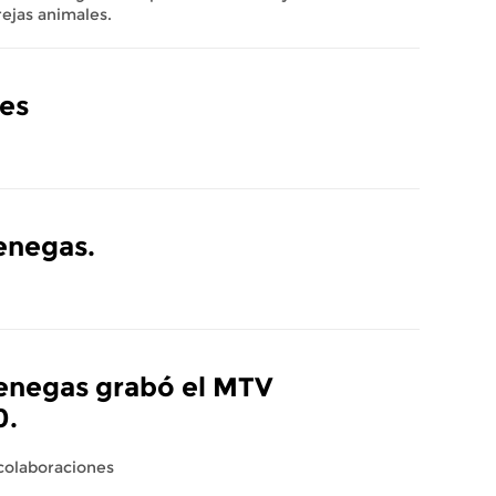
ejas animales.
les
enegas.
Venegas grabó el MTV
0.
 colaboraciones