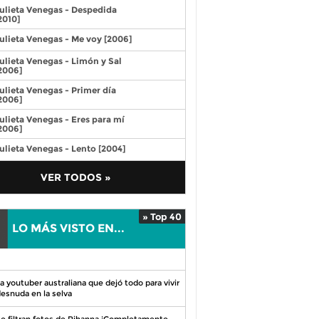
ulieta Venegas - Despedida
2010]
ulieta Venegas - Me voy [2006]
ulieta Venegas - Limón y Sal
2006]
ulieta Venegas - Primer día
2006]
ulieta Venegas - Eres para mí
2006]
ulieta Venegas - Lento [2004]
VER TODOS »
» Top 40
LO MÁS VISTO EN...
0
a youtuber australiana que dejó todo para vivir
esnuda en la selva
e filtran fotos de Rihanna ¡Completamente