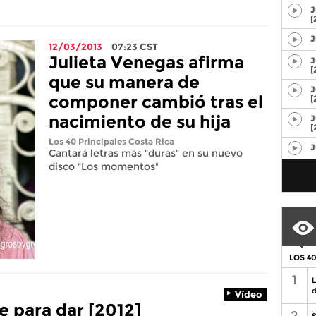
J
[
J
12/03/2013
07:23
CST
Julieta Venegas afirma
J
[
que su manera de
J
componer cambió tras el
[
nacimiento de su hija
J
[
Los 40 Principales Costa Rica
J
Cantará letras más "duras" en su nuevo
disco "Los momentos"
LOS 4
1
L
d
Vídeo
e para dar [2012]
2
S