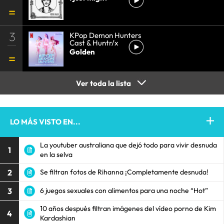
3
KPop Demon Hunters
Cast & Huntr/x
Golden
Ver toda la lista
LO MÁS VISTO EN...
La youtuber australiana que dejó todo para vivir desnuda
1
en la selva
2
Se filtran fotos de Rihanna ¡Completamente desnuda!
3
6 juegos sexuales con alimentos para una noche “Hot”
10 años después filtran imágenes del vídeo porno de Kim
4
Kardashian