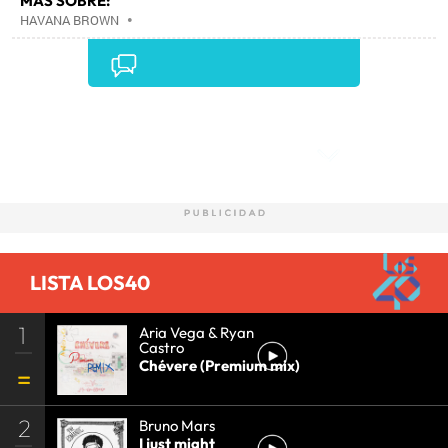
MÁS SOBRE:
HAVANA BROWN
•
Comentarios
LISTA LOS40
1
Aria Vega & Ryan
Castro
Chévere (Premium mix)
2
Bruno Mars
I just might