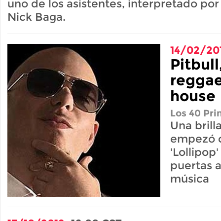
uno de los asistentes, interpretado por
Nick Baga.
14/02/20
Pitbull
reggae
house
Los 40 Pri
Una brill
empezó c
'Lollipop'
puertas 
música