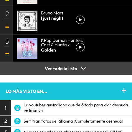
2
Bruno Mars
I just might
3
KPop Demon Hunters
Cast & Huntr/x
Golden
Ver toda la lista
LO MÁS VISTO EN...
La youtuber australiana que dejó todo para vivir desnuda
1
en la selva
2
Se filtran fotos de Rihanna ¡Completamente desnuda!
6 juegos sexuales con alimentos para una noche “Hot”