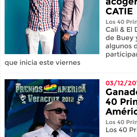
acogerá
CATIE
Los 40 Pri
Cali & El
de Buey 
algunos 
participa
que inicia este viernes
03/12/20
Ganad
40 Pri
Améri
Los 40 Pri
Los 40 Pr