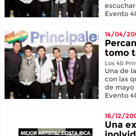
escuchar
Evento 4
14/04/20
Percan
tomo 
Los 40 Pri
Una de l
con las q
de mayo 
Evento 4
16/12/20
Una ex
inolvid