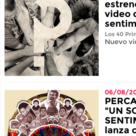
estren
video 
sentim
Los 40 Pri
Nuevo vi
06/08/20
PERCA
"UN S
SENTI
lanza 