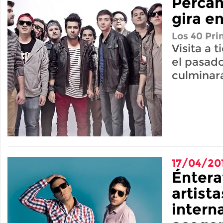
Percan
gira e
Los 40 Pri
Visita a t
el pasado
culminará
17/04/20
Éntera
artista
intern