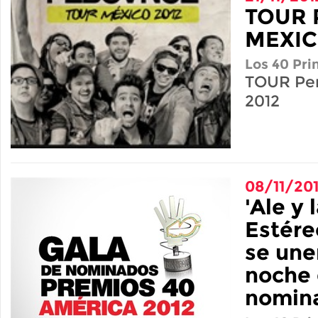
TOUR 
MEXIC
Los 40 Pri
TOUR Pe
2012
08/11/20
'Ale y 
Estére
se une
noche
nomin