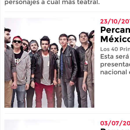
personajes a cual más teatral.
23/10/20
Percan
Méxic
Los 40 Pri
Esta será
presenta
nacional 
03/07/20