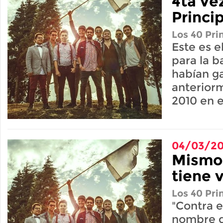
4ta ve
Princi
Los 40 Pri
Este es e
para la 
habían g
anterior
2010 en e
04/03/20
Mismo 
tiene 
Los 40 Pri
"Contra e
nombre d