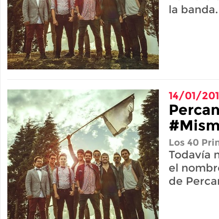
la banda.
14/01/20
Percan
#Mism
Los 40 Pri
Todavía 
el nombr
de Perca