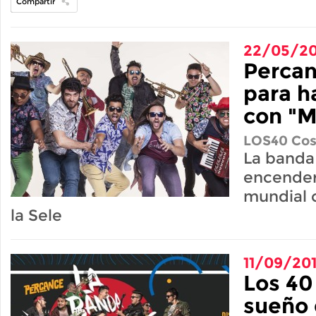
Compartir
22/05/20
Percan
para h
con "M
LOS40 Cos
La banda
encender 
mundial 
la Sele
11/09/20
Los 40
sueño 