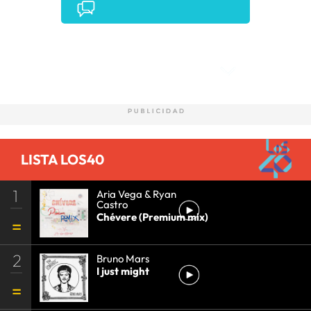
Comentarios
LISTA LOS40
1
Aria Vega & Ryan
Castro
Chévere (Premium mix)
2
Bruno Mars
I just might