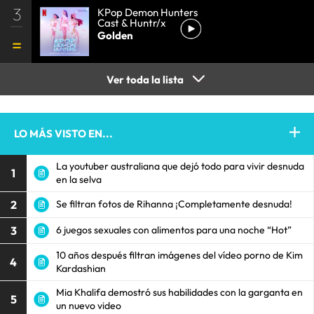
3
KPop Demon Hunters
Cast & Huntr/x
Golden
Ver toda la lista
LO MÁS VISTO EN...
La youtuber australiana que dejó todo para vivir desnuda
1
en la selva
2
Se filtran fotos de Rihanna ¡Completamente desnuda!
3
6 juegos sexuales con alimentos para una noche “Hot”
10 años después filtran imágenes del vídeo porno de Kim
4
Kardashian
Mia Khalifa demostró sus habilidades con la garganta en
5
un nuevo video