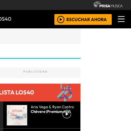
OS40
ESCUCHAR AHORA
LISTA LOS40
Aria Vega & Ryan Castro
Chévere (Premium mix)