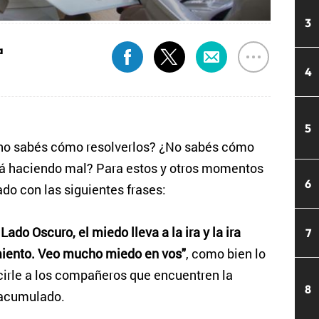
3
a
4
5
 no sabés cómo resolverlos? ¿No sabés cómo
tá haciendo mal? Para estos y otros momentos
6
ado con las siguientes frases:
Lado Oscuro, el miedo lleva a la ira y la ira
7
frimiento. Veo mucho miedo en vos"
, como bien lo
ecirle a los compañeros que encuentren la
8
 acumulado.