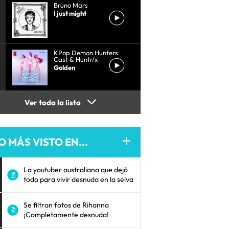
Bruno Mars
I just might
KPop Demon Hunters
Cast & Huntr/x
Golden
Ver toda la lista
O MÁS VISTO EN...
La youtuber australiana que dejó
todo para vivir desnuda en la selva
Se filtran fotos de Rihanna
¡Completamente desnuda!