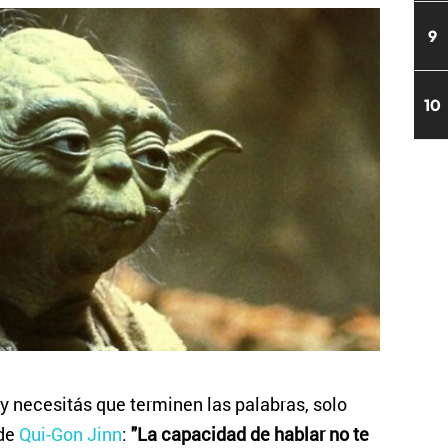
9
10
 y necesitás que terminen las palabras, solo
 de
Qui-Gon Jinn
:
"La capacidad de hablar no te