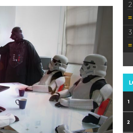
2
3
L
1
2