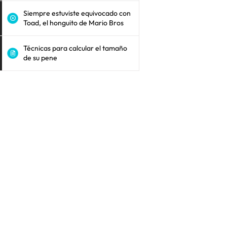
Siempre estuviste equivocado con
Toad, el honguito de Mario Bros
Técnicas para calcular el tamaño
de su pene