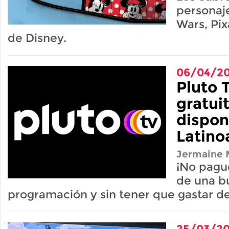
personaje
Wars, Pix
de Disney.
06/04/2
Pluto T
gratuit
dispon
Latino
Jermaine M
¡No pagu
de una b
programación y sin tener que gastar d
25/03/2