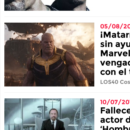
05/08/20
¡Matar
sin ay
Marvel
vengad
con el 
LOS40 Cos
10/07/20
Fallec
actor d
‘Hombr