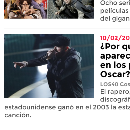
Ocho seri
películas
del giga
10/02/2
¿Por 
aparec
en los
Oscar
LOS40 Cos
El rapero
discográf
estadounidense ganó en el 2003 la esta
canción.