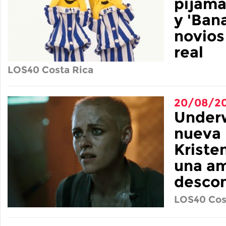
pijama
y 'Ban
novios
real
LOS40 Costa Rica
20/08/20
Underw
nueva 
Kriste
una a
desco
LOS40 Cos