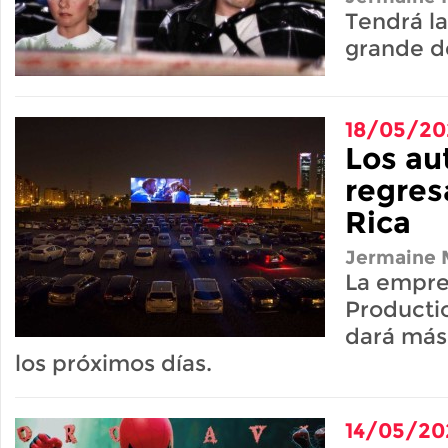
Tendrá la
grande d
18/05/20
Los au
regres
Rica
Jermaine M
La empre
Productio
dará más
los próximos días.
14/05/20