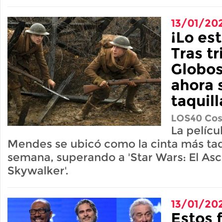
13/01/20
¡Lo es
Tras tr
Globos
ahora 
taquill
LOS40 Cos
La pelícu
Mendes se ubicó como la cinta más taqu
semana, superando a 'Star Wars: El As
Skywalker'.
13/01/20
Estos 