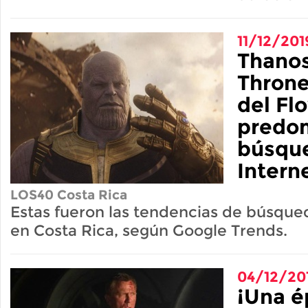
11/12/201
Thanos
Throne
del Fl
predom
búsqu
Intern
LOS40 Costa Rica
Estas fueron las tendencias de búsqu
en Costa Rica, según Google Trends.
04/12/20
¡Una é