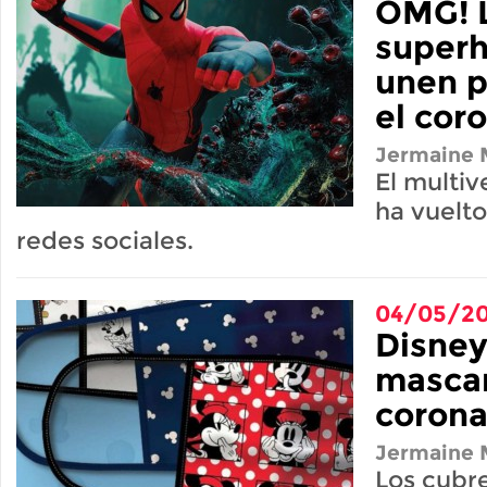
OMG! 
superh
unen p
el cor
Jermaine M
El multiv
ha vuelto
redes sociales.
04/05/2
Disney
mascar
corona
Jermaine M
Los cubr