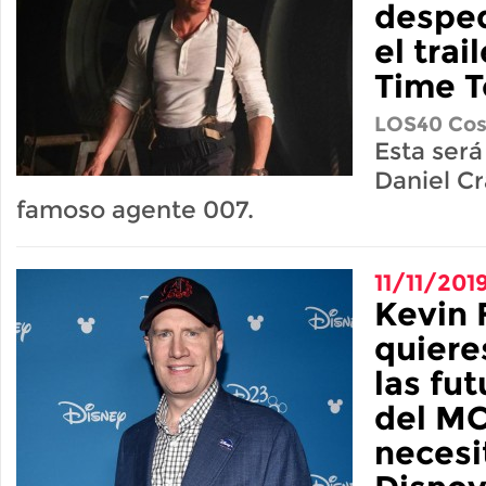
desped
el trai
Time T
LOS40 Cos
Esta será
Daniel C
famoso agente 007.
11/11/201
Kevin 
quiere
las fut
del M
necesi