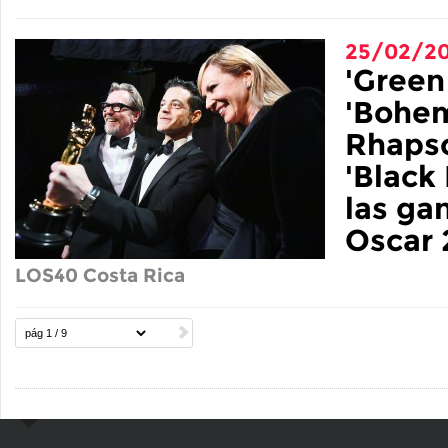
25/02/20
'Green
'Bohe
Rhapso
'Black
las ga
Oscar 
LOS40 Costa Rica