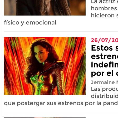
La actriz
hombres 
hicieron 
físico y emocional
26/07/2
Estos 
estren
indefi
por el
Jermaine M
Las prod
distribui
que postergar sus estrenos por la pan