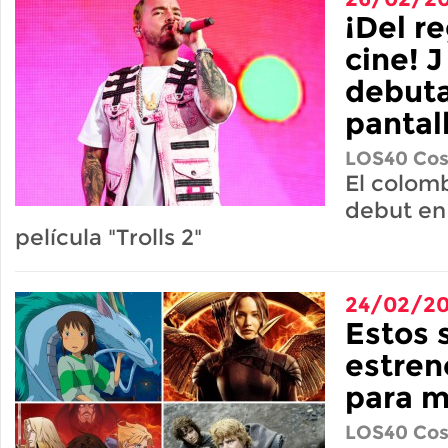
¡Del r
cine! J
debuta
pantal
LOS40 Cos
El colom
debut en 
película "Trolls 2"
24/02/2
Estos 
estren
para m
LOS40 Cos