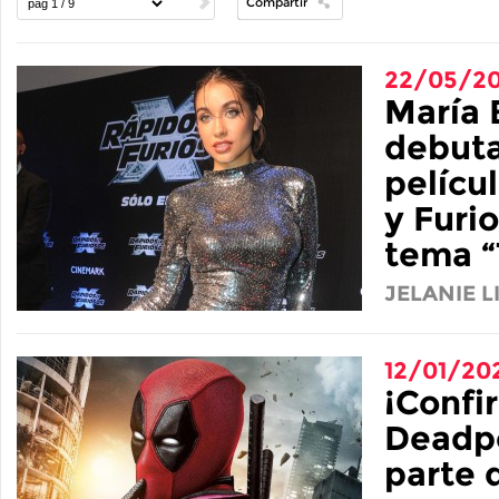
Compartir
22/05/2
María 
debuta
pelícu
y Furi
tema “
JELANIE 
12/01/20
¡Confi
Deadpo
parte 