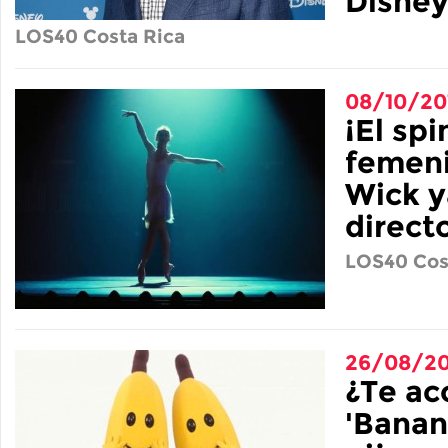
Disney
LOS40 Costa Rica
08/10/20
¡El spi
femeni
Wick y
directo
LOS40 Cos
26/08/20
¿Te ac
'Banan