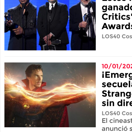
ganado
Critics
Award
LOS40 Cos
10/01/20
¡Emerg
secuel
Strang
sin dir
LOS40 Cos
El cineas
anunció 