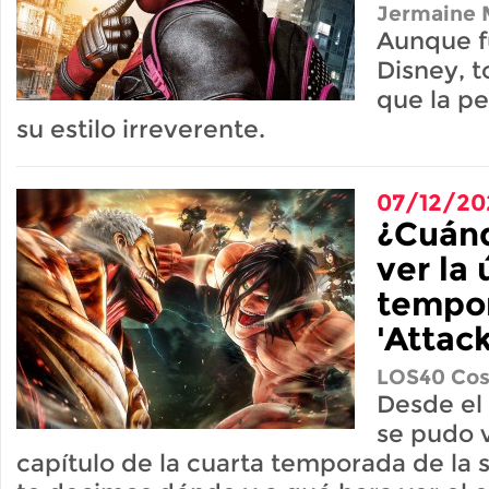
Jermaine M
Aunque f
Disney, t
que la p
su estilo irreverente.
07/12/20
¿Cuán
ver la 
tempo
'Attack
LOS40 Cos
Desde el
se pudo v
capítulo de la cuarta temporada de la 