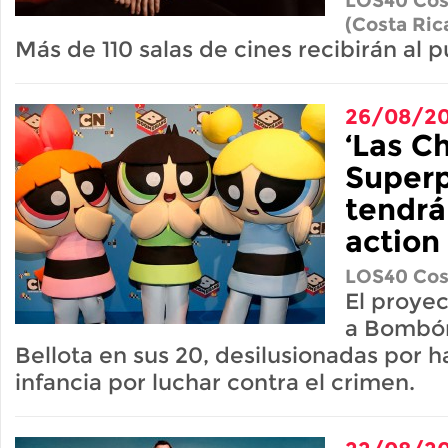
LOS40 Cos
(Costa Ric
Más de 110 salas de cines recibirán al 
26/08/2
‘Las C
Superp
tendrá
action
LOS40 Cos
El proyec
a Bombón
Bellota en sus 20, desilusionadas por 
infancia por luchar contra el crimen.