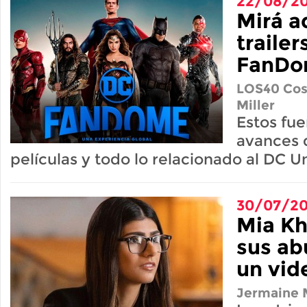
22/08/2
Mirá a
trailer
FanD
LOS40 Cos
Miller
Estos fue
avances 
películas y todo lo relacionado al DC U
30/07/2
Mia Kh
sus ab
un vid
Jermaine M