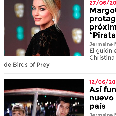
27/06/2
Margo
protag
próxim
“Pirat
Jermaine M
El guión 
Christina
de Birds of Prey
12/06/20
Así fu
nuevo 
país
Jermaine M