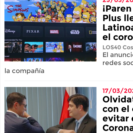
¡Paren
Plus l
Latino
el cor
LOS40 Cos
El anunci
redes soc
la compañía
17/03/20
Olvida
con el
evitar 
Corona