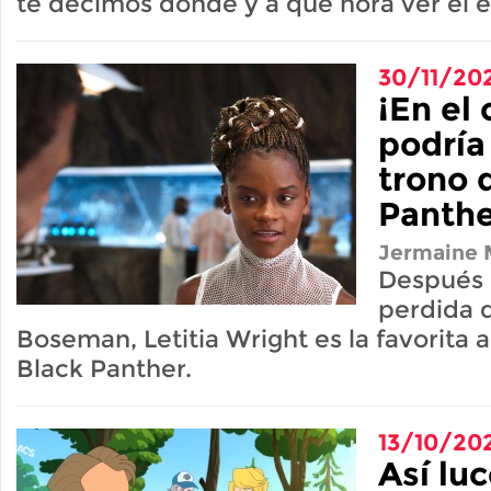
te decimos dónde y a qué hora ver el e
30/11/20
¡En el 
podría
trono 
Panthe
Jermaine M
Después 
perdida 
Boseman, Letitia Wright es la favorita a 
Black Panther.
13/10/20
Así lu