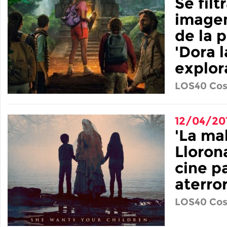
Se filt
imagen
de la p
'Dora l
explor
LOS40 Cos
12/04/20
'La ma
Llorona
cine p
aterro
LOS40 Cos