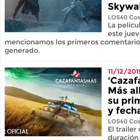
Skywal
LOS40 Cos
La pelícu
este juev
mencionamos los primeros comentario
generado.
11/12/201
'Cazaf
Más al
su pri
y fech
LOS40 Cos
El trailer
duración