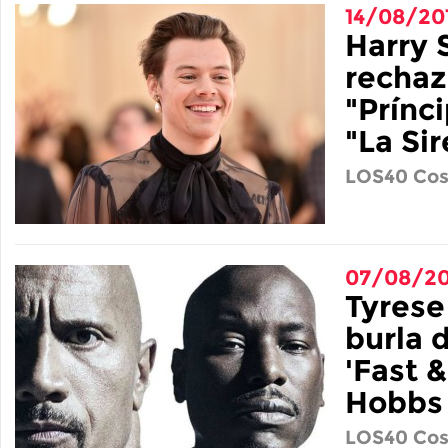
14/08/20
Harry 
rechaz
"Prínci
"La Sir
LOS40 Cos
07/08/20
Tyrese
burla 
'Fast &
Hobbs
LOS40 Cos