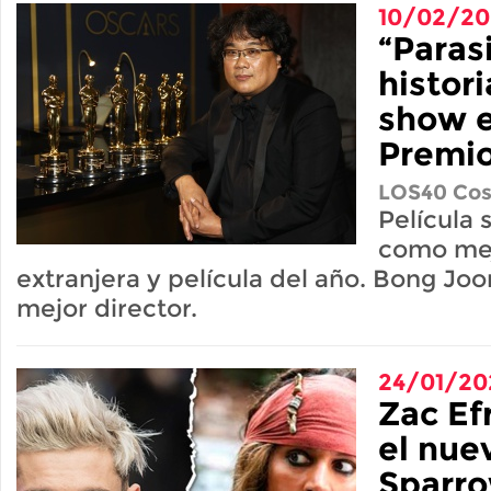
10/02/2
“Paras
histori
show e
Premio
LOS40 Cos
Película
como mej
extranjera y película del año. Bong J
mejor director.
24/01/20
Zac Ef
el nue
Sparr