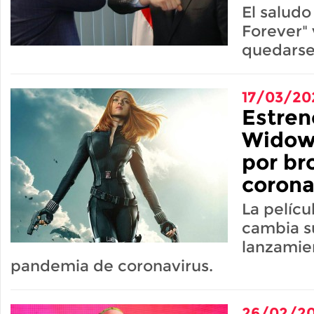
El salud
Forever" 
quedars
17/03/20
Estren
Widow
por br
corona
La pelícu
cambia s
lanzamie
pandemia de coronavirus.
26/02/2