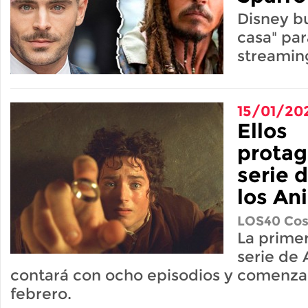
Disney bu
casa" pa
streamin
15/01/20
Ellos
protag
serie 
los Ani
LOS40 Cos
La prime
serie de
contará con ocho episodios y comenza
febrero.