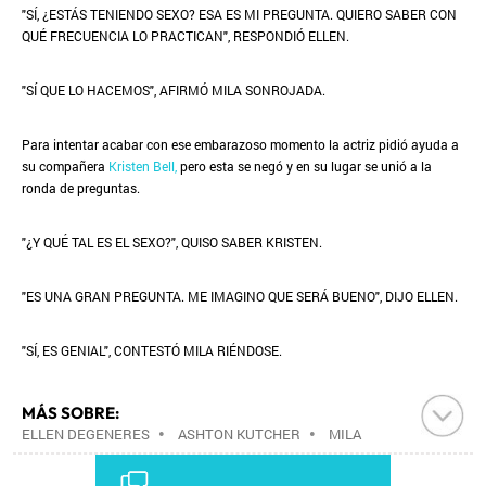
"SÍ, ¿ESTÁS TENIENDO SEXO? ESA ES MI PREGUNTA. QUIERO SABER CON
QUÉ FRECUENCIA LO PRACTICAN", RESPONDIÓ ELLEN.
"SÍ QUE LO HACEMOS", AFIRMÓ MILA SONROJADA.
Para intentar acabar con ese embarazoso momento la actriz pidió ayuda a
su compañera
Kristen Bell,
pero esta se negó y en su lugar se unió a la
ronda de preguntas.
"¿Y QUÉ TAL ES EL SEXO?", QUISO SABER KRISTEN.
"ES UNA GRAN PREGUNTA. ME IMAGINO QUE SERÁ BUENO", DIJO ELLEN.
"SÍ, ES GENIAL", CONTESTÓ MILA RIÉNDOSE.
MÁS SOBRE:
ELLEN DEGENERES
•
ASHTON KUTCHER
•
MILA
KUNIS
•