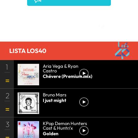
Comentarios
LISTA LOS40
1
Aria Vega & Ryan
Castro
Chévere (Premium mix)
2
Bruno Mars
I just might
3
KPop Demon Hunters
Cast & Huntr/x
Golden