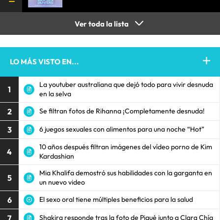
Ver toda la lista
LO MÁS VISTO EN...
La youtuber australiana que dejó todo para vivir desnuda
1
en la selva
2
Se filtran fotos de Rihanna ¡Completamente desnuda!
3
6 juegos sexuales con alimentos para una noche “Hot”
10 años después filtran imágenes del vídeo porno de Kim
4
Kardashian
Mia Khalifa demostró sus habilidades con la garganta en
5
un nuevo video
6
El sexo oral tiene múltiples beneficios para la salud
7
Shakira responde tras la foto de Piqué junto a Clara Chía