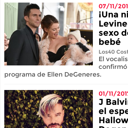
07/11/20
¡Una n
Levine
sexo d
bebé
Los40 Cost
El vocali
confirmó 
programa de Ellen DeGeneres.
01/11/201
J Balv
el esp
Hallow