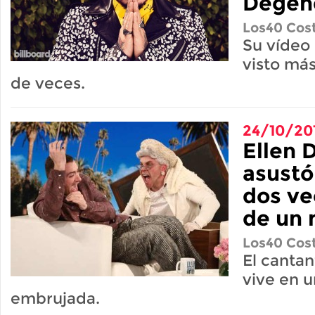
Degen
Los40 Cost
Su vídeo 
visto más
de veces.
24/10/20
Ellen 
asustó
dos ve
de un 
Los40 Cost
El canta
vive en u
embrujada.