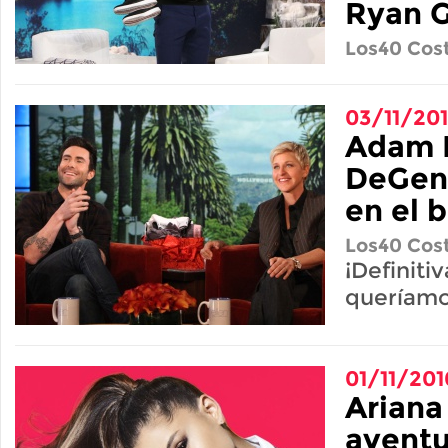
Ryan G
Los40 Cost
03/11/20
Adam L
DeGene
en el 
Los40 Cost
¡Definit
queríamos
01/11/201
Ariana
aventu