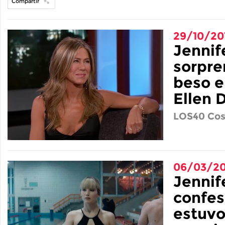
Compartir
29/10/20
Jennif
sorpre
beso e
Ellen 
LOS40 Cos
06/03/20
Jennif
confes
estuvo