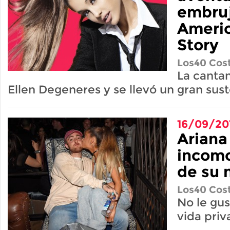
embru
Americ
Story
Los40 Cost
La canta
Ellen Degeneres y se llevó un gran sus
16/09/20
Ariana
incomo
de su 
Los40 Cost
No le gus
vida priv