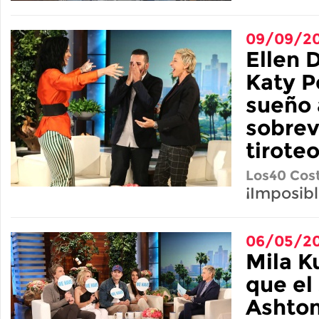
09/09/20
Ellen 
Katy P
sueño 
sobrev
tirote
Los40 Cost
¡Imposibl
06/05/20
Mila K
que el
Ashton