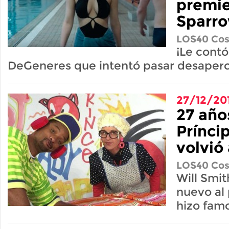
premie
Sparro
LOS40 Cos
¡Le contó
DeGeneres que intentó pasar desaperc
27/12/20
27 año
Prínci
volvió 
LOS40 Cos
Will Smi
nuevo al 
hizo fam