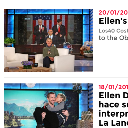
20/01/20
Ellen's
Los40 Cost
to the O
18/01/20
Ellen 
hace s
interp
La Lan