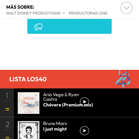
MÁS SOBRE:
WALT DISNEY PRODUCTIONS
•
PRODUCTORAS CINE
•
PRODUCCIÓN AUDIOVISUAL
•
INDUSTRIA CINE
•
CINE
•
EMPRESAS
•
MEDIOS COMUNICACIÓN
•
ECONOMÍA
•
COMUNICACIÓN
•
Comentarios
LISTA LOS40
1
Aria Vega & Ryan
Castro
Chévere (Premium mix)
2
Bruno Mars
I just might