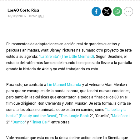
Los40 Costa Rica
18/08/2016 - 10:52
CST
En momentos de adaptaciones en acción real de grandes cuentos y
películas animadas, Walt Disney Pictures ha sumado otro proyecto de este
estilo a su agenda:
"La Sirenita" (The Little Mermaid)
. Según Deadline, el
estudio del ratón más famoso del mundo tiene pensado llevar a la pantalla
grande la historia de Ariel y ya está trabajando en esto.
Para esto, se contrató a
Lin-Manuel Miranda
y al veterano Alan Menken
para que se encarguen de la banda sonora, que tendrá nuevas canciones,
pero también las clásicas que encantaron a todos a fines de los 80 en el
film que dirigieron Ron Clements y John Musker. De esta forma, la cinta se
suma a las otras no animadas que están en camino, como
"La bella y la
bestia" (Beauty and the Beast)
, "
The Jungle Book
2", "Cruella", "
Maleficent
2", "
Dumbo
" y "
Tinker Bell
", entre otras.
Vale recordar que esta no es la única de live action sobre La Sirenita que