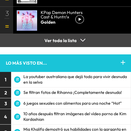
3
KPop Demon Hunters
Cast & Huntr/x
Golden
Ver toda la lista
LO MÁS VISTO EN...
La youtuber australiana que dejó todo para vivir desnuda
1
en la selva
2
Se filtran fotos de Rihanna ¡Completamente desnuda!
3
6 juegos sexuales con alimentos para una noche “Hot”
10 años después filtran imágenes del vídeo porno de Kim
4
Kardashian
Mia Khalifa demostró sus habilidades con la garganta en